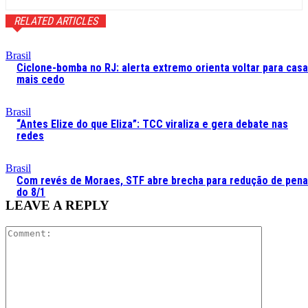
RELATED ARTICLES
Brasil
Ciclone-bomba no RJ: alerta extremo orienta voltar para casa
mais cedo
Brasil
“Antes Elize do que Eliza”: TCC viraliza e gera debate nas
redes
Brasil
Com revés de Moraes, STF abre brecha para redução de pen
do 8/1
LEAVE A REPLY
Comment: