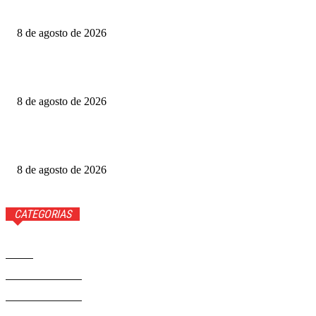
completa para celebrar o Dia dos Pais
8 de agosto de 2026
Daniel Donizet leva Ração do Bem à Ceilândia e mobiliza
população em favor dos animais de rua
8 de agosto de 2026
Atenção! Golpistas estão cobrando por processos seletivos
ou cursos de capacitação em unidades de saúde do DF
8 de agosto de 2026
CATEGORIAS
Brasil
37581
Distrito Federal
19432
Entretenimento
14284