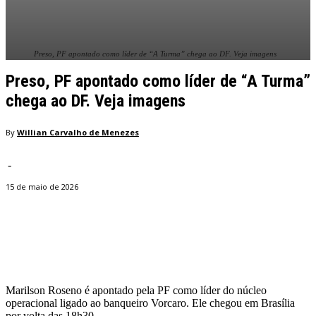
Preso, PF apontado como líder de “A Turma” chega ao DF. Veja imagens
Preso, PF apontado como líder de “A Turma”
chega ao DF. Veja imagens
By
Willian Carvalho de Menezes
-
15 de maio de 2026
Facebook
Twitter
Pinterest
WhatsApp
Marilson Roseno é apontado pela PF como líder do núcleo
operacional ligado ao banqueiro Vorcaro. Ele chegou em Brasília
por volta das 18h30