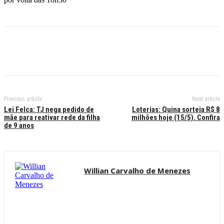
Previous article
Next article
Lei Felca: TJ nega pedido de
Loterias: Quina sorteia R$ 8
mãe para reativar rede da filha
milhões hoje (15/5). Confira
de 9 anos
Willian Carvalho de Menezes