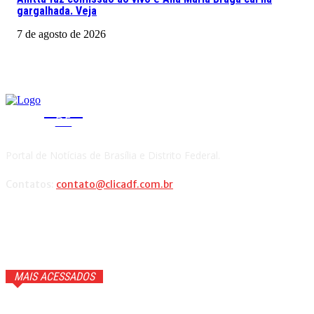
gargalhada. Veja
7 de agosto de 2026
CLICA
DF
Portal de Notícias de Brasília e Distrito Federal.
Contatos:
contato@clicadf.com.br
MAIS ACESSADOS
Fazenda Churrascada Brasília aposta em experiência