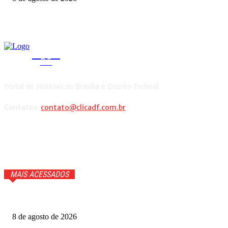
CLICA
DF
Portal de Notícias de Brasília e Distrito Federal.
Contatos:
contato@clicadf.com.br
MAIS ACESSADOS
Cauã Reymond coloca repórter em saia justa ao vivo
8 de agosto de 2026