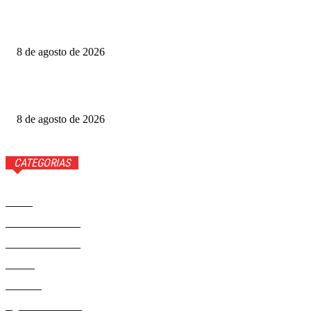
Produtoras cobram GDF por recursos para o Festival de
Brasília
8 de agosto de 2026
Luis Roberto volta à Globo quatro meses após diagnóstico
de câncer
8 de agosto de 2026
CATEGORIAS
Brasil
37593
Distrito Federal
19432
Entretenimento
14294
Saúde
9823
Politica
329
Agenda Cultural
46