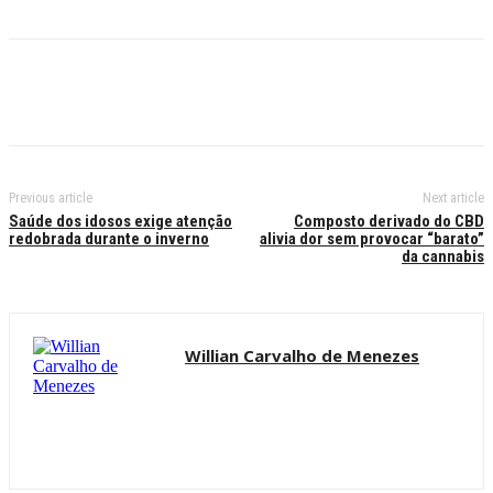
Previous article
Next article
Saúde dos idosos exige atenção
Composto derivado do CBD
redobrada durante o inverno
alivia dor sem provocar “barato”
da cannabis
Willian Carvalho de Menezes