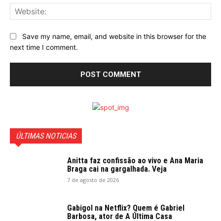
Web
Save my name, email, and website in this browser for the
next time I comment.
ÚLTIMAS NOTICIAS
Anitta faz confissão ao vivo e Ana Maria
Braga cai na gargalhada. Veja
7 de agosto de 2026
Gabigol na Netflix? Quem é Gabriel
Barbosa, ator de A Última Casa