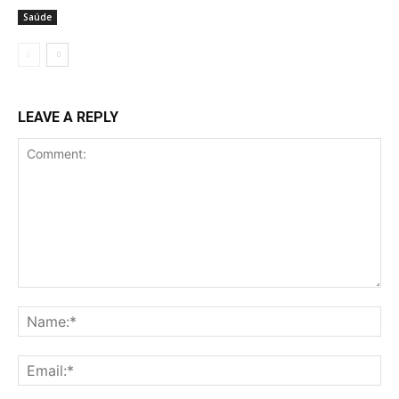
Saúde
LEAVE A REPLY
Comment:
Na
Ema