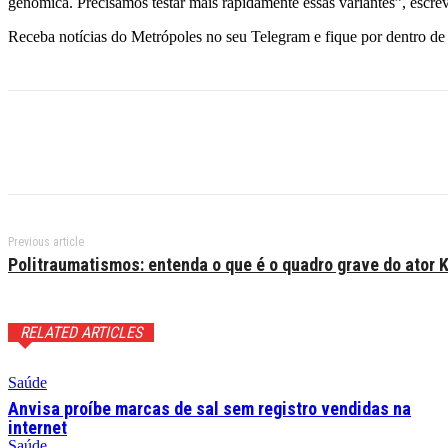
genômica. Precisamos testar mais rapidamente essas variantes”, escrev
Receba notícias do Metrópoles no seu Telegram e fique por dentro de 
Previous article
Politraumatismos: entenda o que é o quadro grave do ator K
RELATED ARTICLES
Saúde
Anvisa proíbe marcas de sal sem registro vendidas na
internet
Saúde