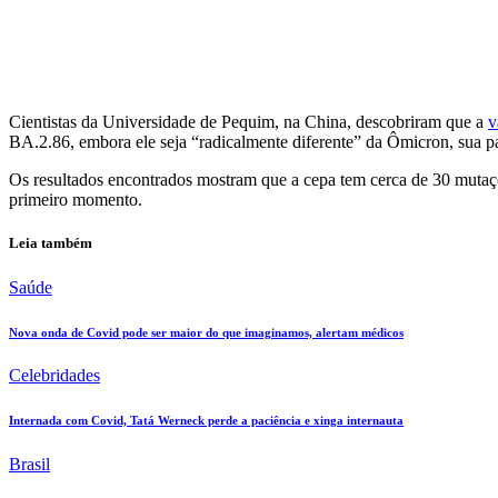
Facebook
Twitter
Pinterest
WhatsApp
Cientistas da Universidade de Pequim, na China, descobriram que a
v
BA.2.86, embora ele seja “radicalmente diferente” da Ômicron, sua 
Os resultados encontrados mostram que a cepa tem cerca de 30 mutaç
primeiro momento.
Leia também
Saúde
Nova onda de Covid pode ser maior do que imaginamos, alertam médicos
Celebridades
Internada com Covid, Tatá Werneck perde a paciência e xinga internauta
Brasil