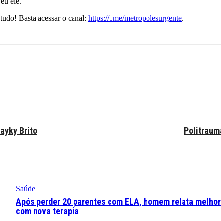
eu ele.
tudo! Basta acessar o canal:
https://t.me/metropolesurgente
.
ayky Brito
Politraum
Saúde
Após perder 20 parentes com ELA, homem relata melhor
com nova terapia