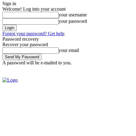
Sign in
Welcome! Log into your account
your username
your password
Forgot your password? Get help
Password recovery
Recover your password
your email
A password will be e-mailed to you.
SIGN IN / JOIN
BRASIL
POL