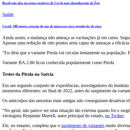
Brasil tem alta em testes positivos de Covid após desembarque da Éris
Saúde
Covid: SBI sugere retorno do uso de máscaras para população de risco
Ainda assim, a mudança não ameaça as vacinações já em curso. Segun
Apenas uma redução de oito pontos seria capaz de ameaçar a eficácia 
“Eu diria que a variante Pirola vai circular lentamente na população.
Variante BA.2.86 ficou conhecida popularmente como Pirola
Testes da Pirola na Suécia
Em um segundo conjunto de experiências, investigadores do Instituto 
momentos diferentes: no final de 2022, antes do surgimento da varia
Os anticorpos das amostras mais antigas não conseguiram desativar 
“No geral, não parece ser uma situação tão extrema quanto foi o surgi
virologista Benjamin Murrell, autor principal do estudo,
no Twitter
.
Ele, no entanto, completa que o
surgimento de variantes
muito diversa