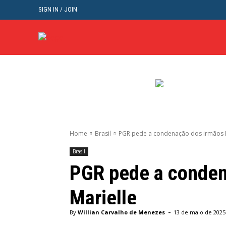
SIGN IN / JOIN
BRASIL
POL
Home
Brasil
PGR pede a condenação dos irmãos B
Brasil
PGR pede a conden
Marielle
-
By
Willian Carvalho de Menezes
13 de maio de 2025