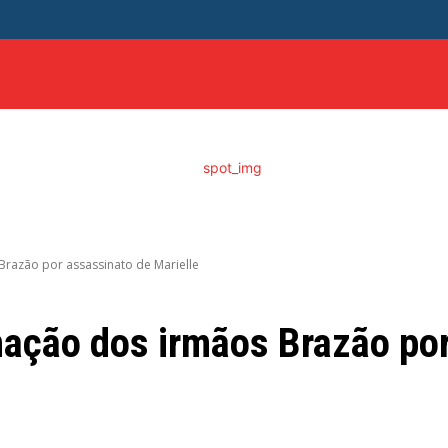
ITICA
DISTRITO FEDERAL
SAÚDE
ENTRETENIME
razão por assassinato de Marielle
ação dos irmãos Brazão por