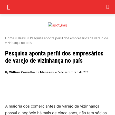
Home
Brasil
Pesquisa aponta perfil dos empresários de varejo de
vizinhança no país
Pesquisa aponta perfil dos empresários
de varejo de vizinhança no país
-
By
Willian Carvalho de Menezes
5 de setembro de 2023
Facebook
Twitter
Pinterest
Wha
A maioria dos comerciantes de varejo de vizinhança
possui o negócio há mais de cinco anos, não tem sócios