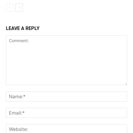
LEAVE A REPLY
Comment:
Na
Ema
Web