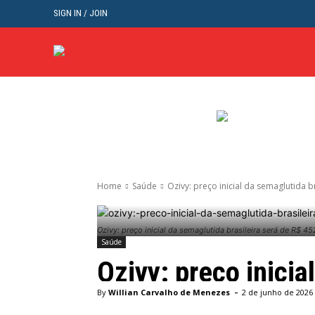
SIGN IN / JOIN
BRASIL
POL
Home
Saúde
Ozivy: preço inicial da semaglutida b
Ozivy: preço inicial da semaglutida brasileira será de R$ 45
Saúde
Ozivy: preço inicia
-
By
Willian Carvalho de Menezes
2 de junho de 2026