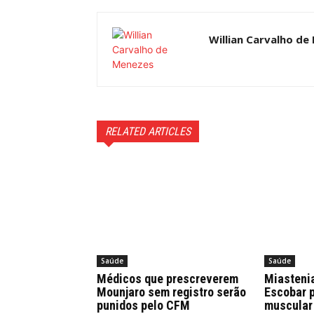
Willian Carvalho de
RELATED ARTICLES
Saúde
Saúde
Médicos que prescreverem
Miastenia
Mounjaro sem registro serão
Escobar 
punidos pelo CFM
muscular