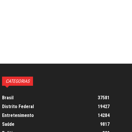
CATEGORIAS
Brasil
37581
Distrito Federal
19427
Entretenimento
14284
Saúde
9817