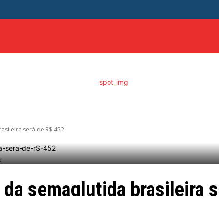
ITICA
DISTRITO FEDERAL
SAÚDE
ENTRETENIME
rasileira será de R$ 452
2
l da semaglutida brasileira 