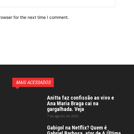
rowser for the next time I comment.
MAIS ACESSADOS
Anitta faz confissão ao vivo e
Ana Maria Braga cai na
gargalhada. Veja
7 de agosto de 2026
Gabigol na Netflix? Quem é
Gabriel Barbosa, ator de A Última