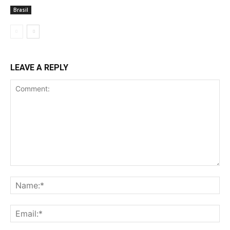
Brasil
LEAVE A REPLY
Comment:
Na
Ema