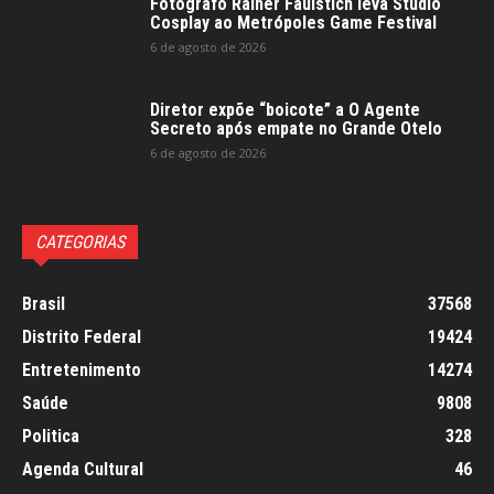
Fotógrafo Rainer Faulstich leva Studio
Cosplay ao Metrópoles Game Festival
6 de agosto de 2026
Diretor expõe “boicote” a O Agente
Secreto após empate no Grande Otelo
6 de agosto de 2026
CATEGORIAS
Brasil
37568
Distrito Federal
19424
Entretenimento
14274
Saúde
9808
Politica
328
Agenda Cultural
46