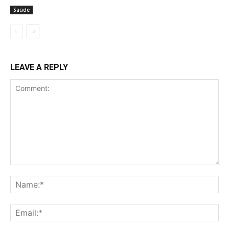
Saúde
LEAVE A REPLY
Comment:
Na
Ema