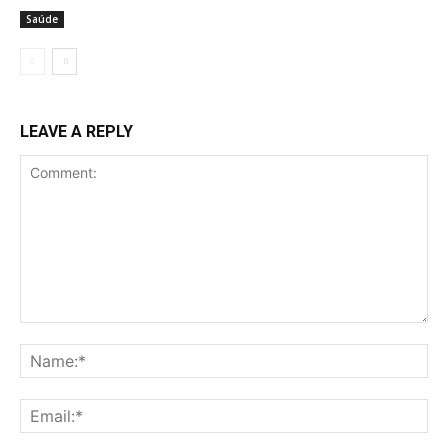
Saúde
LEAVE A REPLY
Comment:
Na
Ema