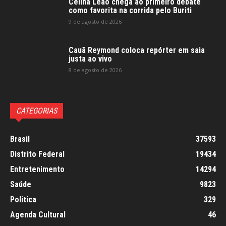
Celina Leão chega ao primeiro debate
como favorita na corrida pelo Buriti
9 de agosto de 2026
Cauã Reymond coloca repórter em saia
justa ao vivo
8 de agosto de 2026
CATEGORIAS
Brasil
37593
Distrito Federal
19434
Entretenimento
14294
Saúde
9823
Politica
329
Agenda Cultural
46