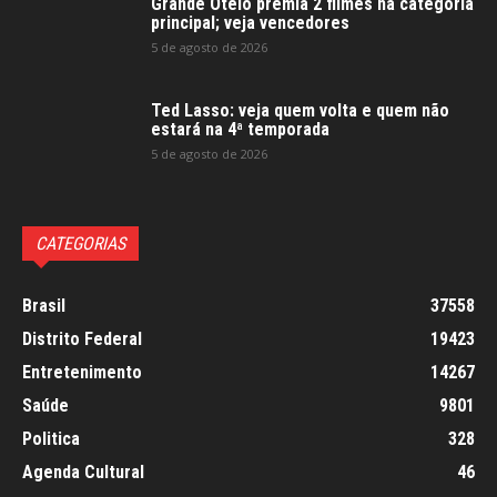
Grande Otelo premia 2 filmes na categoria
principal; veja vencedores
5 de agosto de 2026
Ted Lasso: veja quem volta e quem não
estará na 4ª temporada
5 de agosto de 2026
CATEGORIAS
Brasil
37558
Distrito Federal
19423
Entretenimento
14267
Saúde
9801
Politica
328
Agenda Cultural
46