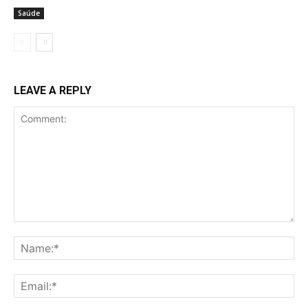
Saúde
LEAVE A REPLY
Comment:
Na
Ema