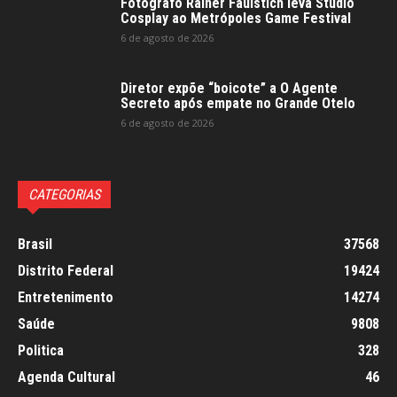
Fotógrafo Rainer Faulstich leva Studio
Cosplay ao Metrópoles Game Festival
6 de agosto de 2026
Diretor expõe “boicote” a O Agente
Secreto após empate no Grande Otelo
6 de agosto de 2026
CATEGORIAS
Brasil
37568
Distrito Federal
19424
Entretenimento
14274
Saúde
9808
Politica
328
Agenda Cultural
46