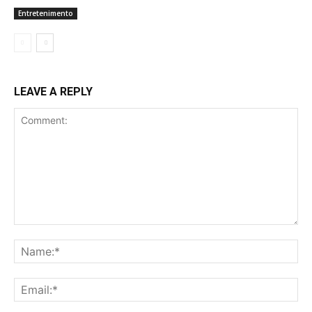
Entretenimento
LEAVE A REPLY
Comment:
Na
Ema