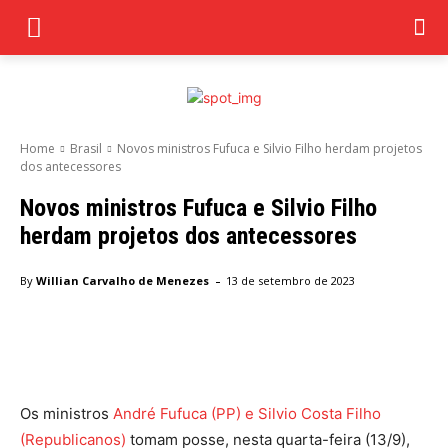
Home
Brasil
Novos ministros Fufuca e Silvio Filho herdam projetos
dos antecessores
Novos ministros Fufuca e Silvio Filho
herdam projetos dos antecessores
-
By
Willian Carvalho de Menezes
13 de setembro de 2023
Facebook
Twitter
Pinterest
Wha
Os ministros
André Fufuca (PP) e Silvio Costa Filho
(Republicanos)
tomam posse, nesta quarta-feira (13/9),