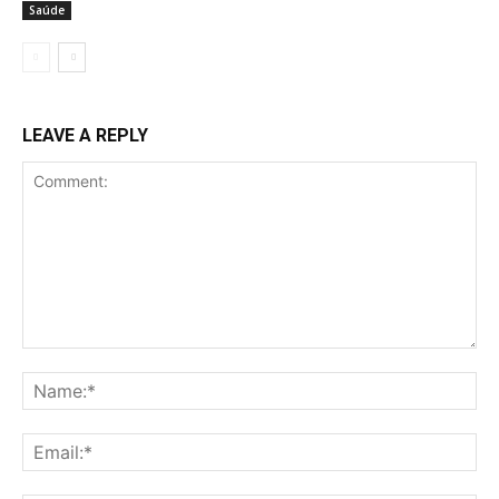
Saúde
LEAVE A REPLY
Comment:
Na
Ema