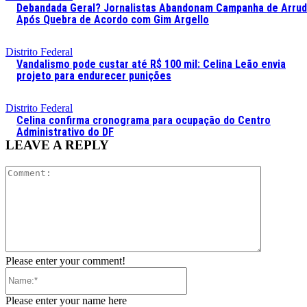
Debandada Geral? Jornalistas Abandonam Campanha de Arru
Após Quebra de Acordo com Gim Argello
Distrito Federal
Vandalismo pode custar até R$ 100 mil: Celina Leão envia
projeto para endurecer punições
Distrito Federal
Celina confirma cronograma para ocupação do Centro
Administrativo do DF
LEAVE A REPLY
Comment:
Please enter your comment!
Name:*
Please enter your name here