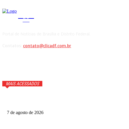
CLICA
DF
Portal de Notícias de Brasília e Distrito Federal.
Contatos:
contato@clicadf.com.br
MAIS ACESSADOS
Anitta faz confissão ao vivo e Ana Maria Braga cai na
gargalhada. Veja
7 de agosto de 2026
Gabigol na Netflix? Quem é Gabriel Barbosa, ator de A