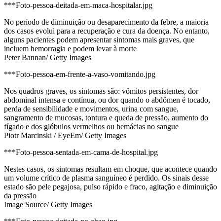
***Foto-pessoa-deitada-em-maca-hospitalar.jpg
No período de diminuição ou desaparecimento da febre, a maioria
dos casos evolui para a recuperação e cura da doença. No entanto,
alguns pacientes podem apresentar sintomas mais graves, que
incluem hemorragia e podem levar à morte
Peter Bannan/ Getty Images
***Foto-pessoa-em-frente-a-vaso-vomitando.jpg
Nos quadros graves, os sintomas são: vômitos persistentes, dor
abdominal intensa e contínua, ou dor quando o abdômen é tocado,
perda de sensibilidade e movimentos, urina com sangue,
sangramento de mucosas, tontura e queda de pressão, aumento do
fígado e dos glóbulos vermelhos ou hemácias no sangue
Piotr Marcinski / EyeEm/ Getty Images
***Foto-pessoa-sentada-em-cama-de-hospital.jpg
Nestes casos, os sintomas resultam em choque, que acontece quando
um volume crítico de plasma sanguíneo é perdido. Os sinais desse
estado são pele pegajosa, pulso rápido e fraco, agitação e diminuição
da pressão
Image Source/ Getty Images