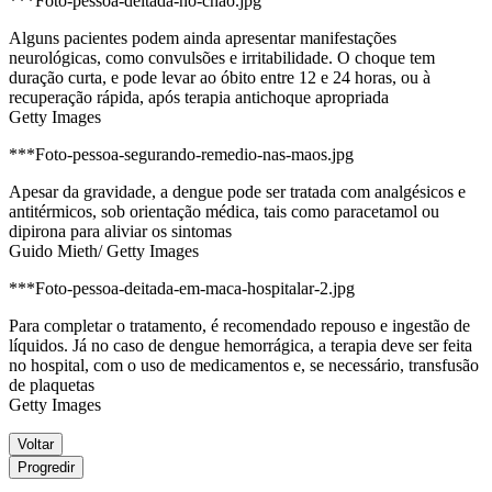
***Foto-pessoa-deitada-no-chao.jpg
Alguns pacientes podem ainda apresentar manifestações
neurológicas, como convulsões e irritabilidade. O choque tem
duração curta, e pode levar ao óbito entre 12 e 24 horas, ou à
recuperação rápida, após terapia antichoque apropriada
Getty Images
***Foto-pessoa-segurando-remedio-nas-maos.jpg
Apesar da gravidade, a dengue pode ser tratada com analgésicos e
antitérmicos, sob orientação médica, tais como paracetamol ou
dipirona para aliviar os sintomas
Guido Mieth/ Getty Images
***Foto-pessoa-deitada-em-maca-hospitalar-2.jpg
Para completar o tratamento, é recomendado repouso e ingestão de
líquidos. Já no caso de dengue hemorrágica, a terapia deve ser feita
no hospital, com o uso de medicamentos e, se necessário, transfusão
de plaquetas
Getty Images
Voltar
Progredir