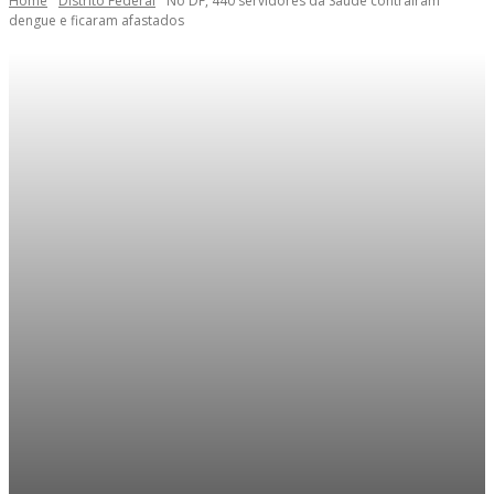
Home
Distrito Federal
No DF, 440 servidores da Saúde contraíram
dengue e ficaram afastados