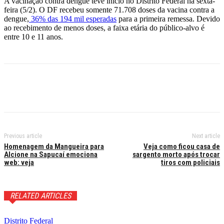
A vacinação contra dengue teve início no Distrito Federal na sexta-
feira (5/2). O DF recebeu somente 71.708 doses da vacina contra a
dengue,
36% das 194 mil esperadas
para a primeira remessa. Devido
ao recebimento de menos doses, a faixa etária do público-alvo é
entre 10 e 11 anos.
Previous article
Next article
Homenagem da Mangueira para
Veja como ficou casa de
Alcione na Sapucaí emociona
sargento morto após trocar
web: veja
tiros com policiais
RELATED ARTICLES
Distrito Federal