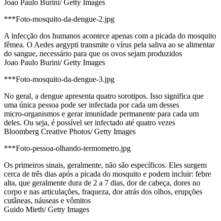
Joao Paulo Burini/ Getty Images
***Foto-mosquito-da-dengue-2.jpg
A infecção dos humanos acontece apenas com a picada do mosquito
fêmea. O Aedes aegypti transmite o vírus pela saliva ao se alimentar
do sangue, necessário para que os ovos sejam produzidos
Joao Paulo Burini/ Getty Images
***Foto-mosquito-da-dengue-3.jpg
No geral, a dengue apresenta quatro sorotipos. Isso significa que
uma única pessoa pode ser infectada por cada um desses
micro-organismos e gerar imunidade permanente para cada um
deles. Ou seja, é possível ser infectado até quatro vezes
Bloomberg Creative Photos/ Getty Images
***Foto-pessoa-olhando-termometro.jpg
Os primeiros sinais, geralmente, não são específicos. Eles surgem
cerca de três dias após a picada do mosquito e podem incluir: febre
alta, que geralmente dura de 2 a 7 dias, dor de cabeça, dores no
corpo e nas articulações, fraqueza, dor atrás dos olhos, erupções
cutâneas, náuseas e vômitos
Guido Mieth/ Getty Images