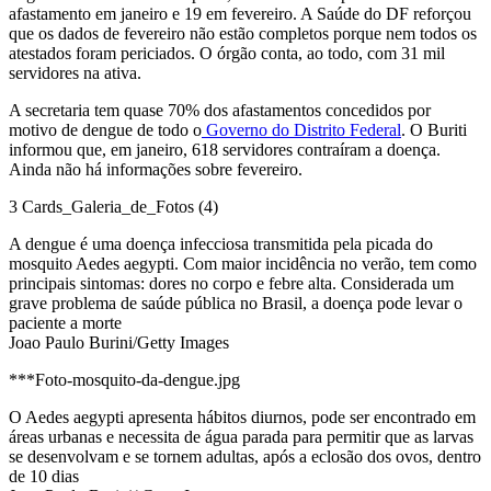
afastamento em janeiro e 19 em fevereiro. A Saúde do DF reforçou
que os dados de fevereiro não estão completos porque nem todos os
atestados foram periciados. O órgão conta, ao todo, com 31 mil
servidores na ativa.
A secretaria tem quase 70% dos afastamentos concedidos por
motivo de dengue de todo o
Governo do Distrito Federal
. O Buriti
informou que, em janeiro, 618 servidores contraíram a doença.
Ainda não há informações sobre fevereiro.
3 Cards_Galeria_de_Fotos (4)
A dengue é uma doença infecciosa transmitida pela picada do
mosquito Aedes aegypti. Com maior incidência no verão, tem como
principais sintomas: dores no corpo e febre alta. Considerada um
grave problema de saúde pública no Brasil, a doença pode levar o
paciente a morte
Joao Paulo Burini/Getty Images
***Foto-mosquito-da-dengue.jpg
O Aedes aegypti apresenta hábitos diurnos, pode ser encontrado em
áreas urbanas e necessita de água parada para permitir que as larvas
se desenvolvam e se tornem adultas, após a eclosão dos ovos, dentro
de 10 dias