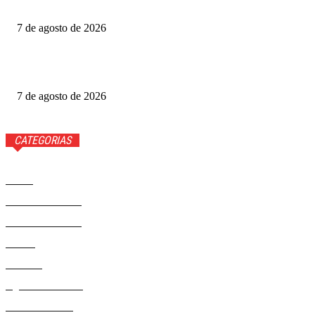
Última Casa
7 de agosto de 2026
Como funciona o Discord, aplicativo que Janja quer bloquear
no Brasil
7 de agosto de 2026
CATEGORIAS
Brasil
37581
Distrito Federal
19427
Entretenimento
14284
Saúde
9817
Politica
329
Agenda Cultural
46
Délio Andrade
32