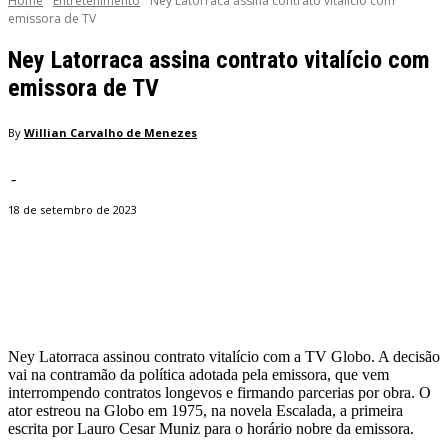
Home
Entretenimento
Ney Latorraca assina contrato vitalício com
emissora de TV
Ney Latorraca assina contrato vitalício com
emissora de TV
By
Willian Carvalho de Menezes
-
18 de setembro de 2023
Facebook
Twitter
Pinterest
WhatsApp
Ney Latorraca assinou contrato vitalício com a TV Globo. A decisão
vai na contramão da política adotada pela emissora, que vem
interrompendo contratos longevos e firmando parcerias por obra. O
ator estreou na Globo em 1975, na novela Escalada, a primeira
escrita por Lauro Cesar Muniz para o horário nobre da emissora.