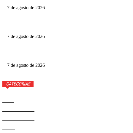
7 de agosto de 2026
Gabigol na Netflix? Quem é Gabriel Barbosa, ator de A
Última Casa
7 de agosto de 2026
Como funciona o Discord, aplicativo que Janja quer bloquear
no Brasil
7 de agosto de 2026
CATEGORIAS
Brasil
37581
Distrito Federal
19427
Entretenimento
14284
Saúde
9817