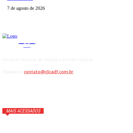
7 de agosto de 2026
CLICA
DF
Portal de Notícias de Brasília e Distrito Federal.
Contatos:
contato@clicadf.com.br
MAIS ACESSADOS
Anitta faz confissão ao vivo e Ana Maria Braga cai na
gargalhada. Veja