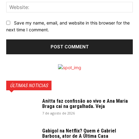
Web
Save my name, email, and website in this browser for the
next time I comment.
ÚLTIMAS NOTICIAS
Anitta faz confissão ao vivo e Ana Maria
Braga cai na gargalhada. Veja
7 de agosto de 2026
Gabigol na Netflix? Quem é Gabriel
Barbosa, ator de A Última Casa