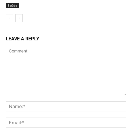
Saúde
LEAVE A REPLY
Comment:
Na
Ema