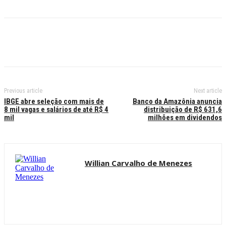
Previous article
Next article
IBGE abre seleção com mais de
Banco da Amazônia anuncia
8 mil vagas e salários de até R$ 4
distribuição de R$ 631,6
mil
milhões em dividendos
Willian Carvalho de Menezes