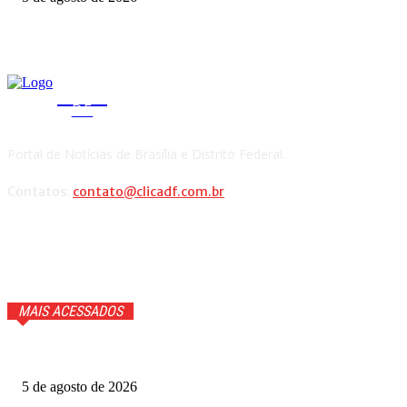
CLICA
DF
Portal de Notícias de Brasília e Distrito Federal.
Contatos:
contato@clicadf.com.br
MAIS ACESSADOS
Quem voltou na repescagem do MasterChef 2026? Veja
5 de agosto de 2026