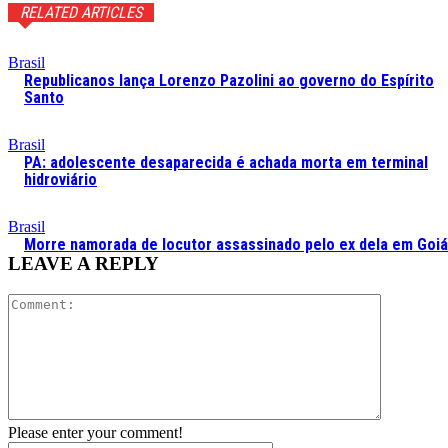
RELATED ARTICLES
Brasil
Republicanos lança Lorenzo Pazolini ao governo do Espírito
Santo
Brasil
PA: adolescente desaparecida é achada morta em terminal
hidroviário
Brasil
Morre namorada de locutor assassinado pelo ex dela em Goi
LEAVE A REPLY
Comment:
Please enter your comment!