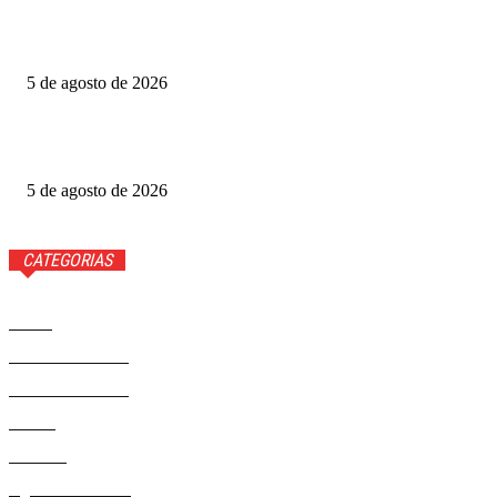
Grande Otelo premia 2 filmes na categoria principal; veja
vencedores
5 de agosto de 2026
Ted Lasso: veja quem volta e quem não estará na 4ª
temporada
5 de agosto de 2026
CATEGORIAS
Brasil
37558
Distrito Federal
19423
Entretenimento
14267
Saúde
9801
Politica
328
Agenda Cultural
46