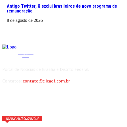
Antigo Twitter, X exclui brasileiros de novo programa de
remuneração
8 de agosto de 2026
CLICA
DF
Portal de Notícias de Brasília e Distrito Federal.
Contatos:
contato@clicadf.com.br
MAIS ACESSADOS