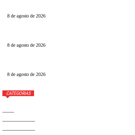
Cauã Reymond coloca repórter em saia justa ao vivo
8 de agosto de 2026
Produtoras cobram GDF por recursos para o Festival de
Brasília
8 de agosto de 2026
Luis Roberto volta à Globo quatro meses após diagnóstico
de câncer
8 de agosto de 2026
CATEGORIAS
Brasil
37593
Distrito Federal
19432
Entretenimento
14294