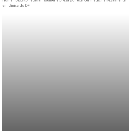
Home
Distrito Federal
Mulher é presa por exercer medicina ilegalmente
em clínica do DF