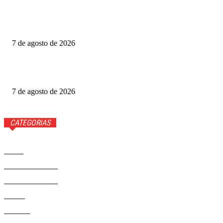
Gabigol na Netflix? Quem é Gabriel Barbosa, ator de A
Última Casa
7 de agosto de 2026
Como funciona o Discord, aplicativo que Janja quer bloquear
no Brasil
7 de agosto de 2026
CATEGORIAS
Brasil
37581
Distrito Federal
19427
Entretenimento
14284
Saúde
9817
Politica
329