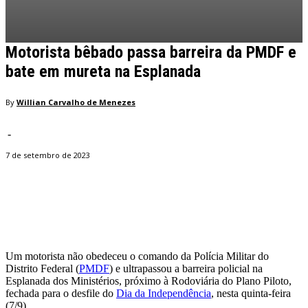
Motorista bêbado passa barreira da PMDF e
bate em mureta na Esplanada
By
Willian Carvalho de Menezes
-
7 de setembro de 2023
Facebook
Twitter
Pinterest
WhatsApp
Um motorista não obedeceu o comando da Polícia Militar do
Distrito Federal (
PMDF
) e ultrapassou a barreira policial na
Esplanada dos Ministérios, próximo à Rodoviária do Plano Piloto,
fechada para o desfile do
Dia da Independência
, nesta quinta-feira
(7/9).