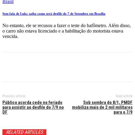
Brasil
Sem fala de Lula: saiba como será desfile do 7 de Setembro em Brasília
No entanto, ele se recusou a fazer o teste do bafômetro. Além disso,
o carro não estava licenciado e a habilitação do motorista estava
vencida.
Previous article
Next article
Público acorda cedo no feriado
Sob sombra do 8/1, PMDF
para assistir ao desfile do 7/9 no
mobiliza mais de 2 mil militares
DF
para o 7/9
RELATED ARTICLES