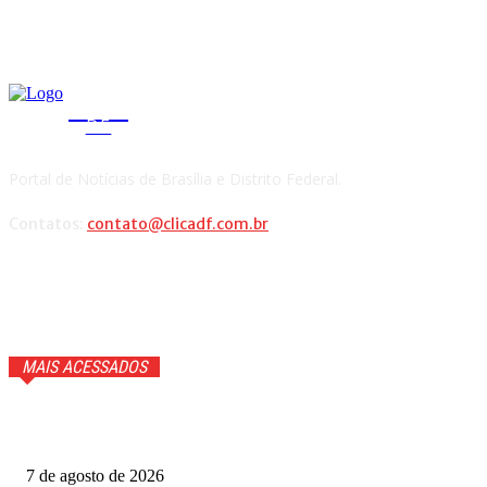
CLICA
DF
Portal de Notícias de Brasília e Distrito Federal.
Contatos:
contato@clicadf.com.br
MAIS ACESSADOS
Anitta faz confissão ao vivo e Ana Maria Braga cai na
gargalhada. Veja
7 de agosto de 2026