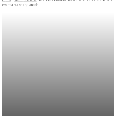
Home
Distrito Federal
Motorista bêbado passa barreira da PMDF e bate
em mureta na Esplanada