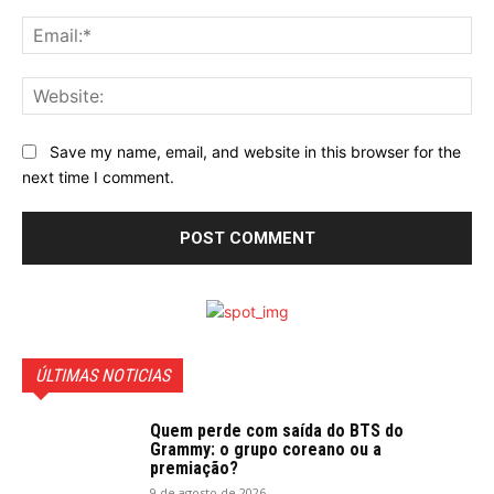
Ema
Web
Save my name, email, and website in this browser for the
next time I comment.
ÚLTIMAS NOTICIAS
Quem perde com saída do BTS do
Grammy: o grupo coreano ou a
premiação?
9 de agosto de 2026