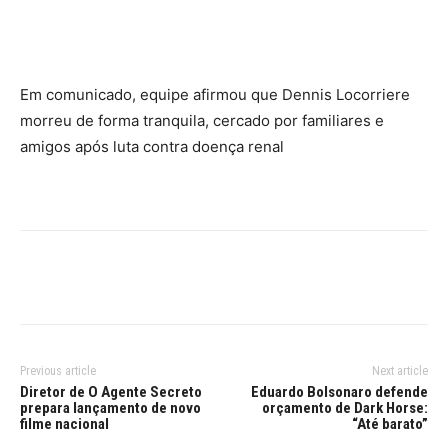
Facebook
Twitter
Pinterest
Wha
Em comunicado, equipe afirmou que Dennis Locorriere
morreu de forma tranquila, cercado por familiares e
amigos após luta contra doença renal
Previous article
Next article
Diretor de O Agente Secreto
Eduardo Bolsonaro defende
prepara lançamento de novo
orçamento de Dark Horse:
filme nacional
“Até barato”