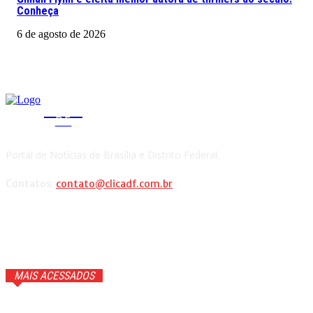
Conheça
6 de agosto de 2026
CLICA
DF
Portal de Notícias de Brasília e Distrito Federal.
Contatos:
contato@clicadf.com.br
MAIS ACESSADOS
GTA 6 ganhará trailer com cenas inéditas na Netflix. Veja