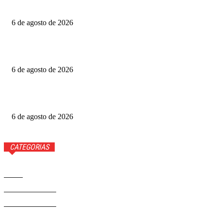
detalhes
6 de agosto de 2026
Fotógrafo Rainer Faulstich leva Studio Cosplay ao
Metrópoles Game Festival
6 de agosto de 2026
Diretor expõe “boicote” a O Agente Secreto após empate
no Grande Otelo
6 de agosto de 2026
CATEGORIAS
Brasil
37568
Distrito Federal
19424
Entretenimento
14274