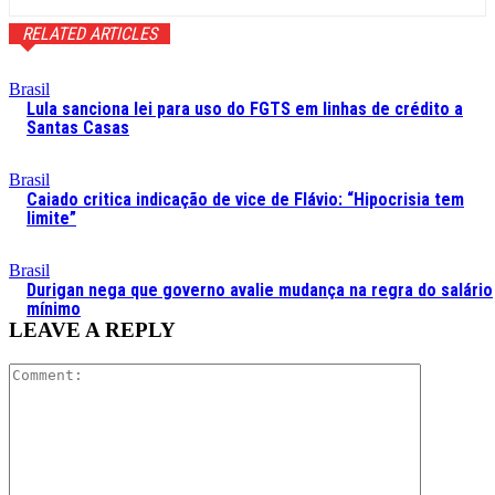
RELATED ARTICLES
Brasil
Lula sanciona lei para uso do FGTS em linhas de crédito a
Santas Casas
Brasil
Caiado critica indicação de vice de Flávio: “Hipocrisia tem
limite”
Brasil
Durigan nega que governo avalie mudança na regra do salário
mínimo
LEAVE A REPLY
Comment: