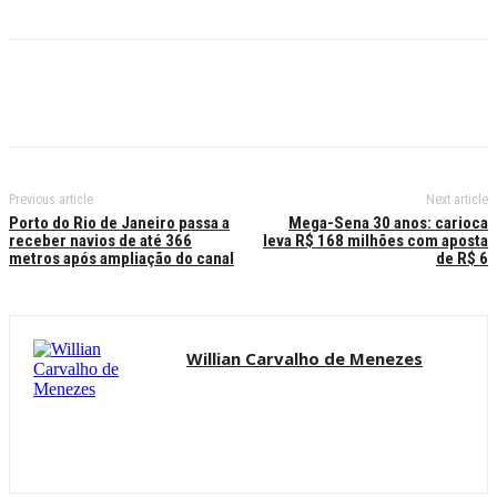
Previous article
Next article
Porto do Rio de Janeiro passa a
Mega-Sena 30 anos: carioca
receber navios de até 366
leva R$ 168 milhões com aposta
metros após ampliação do canal
de R$ 6
Willian Carvalho de Menezes