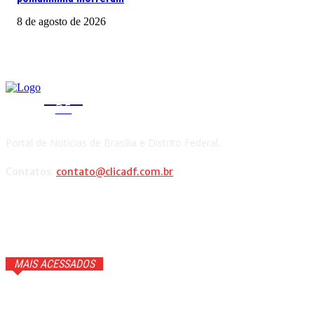
8 de agosto de 2026
CLICA
DF
Portal de Notícias de Brasília e Distrito Federal.
Contatos:
contato@clicadf.com.br
MAIS ACESSADOS
Anvisa proíbe marcas de sal sem registro vendidas na
internet