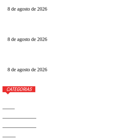
8 de agosto de 2026
Após perder 20 parentes com ELA, homem relata melhora
com nova terapia
8 de agosto de 2026
Cortes de recursos e falhas na prevenção dificultam
erradicação do HIV
8 de agosto de 2026
CATEGORIAS
Brasil
37593
Distrito Federal
19432
Entretenimento
14284
Saúde
9823