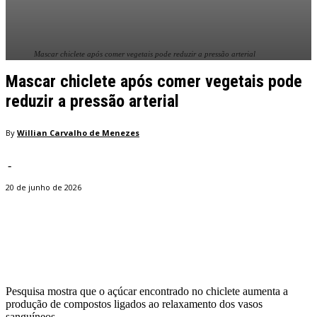
Mascar chiclete após comer vegetais pode reduzir a pressão arterial
Mascar chiclete após comer vegetais pode
reduzir a pressão arterial
By
Willian Carvalho de Menezes
-
20 de junho de 2026
Facebook
Twitter
Pinterest
WhatsApp
Pesquisa mostra que o açúcar encontrado no chiclete aumenta a
produção de compostos ligados ao relaxamento dos vasos
sanguíneos