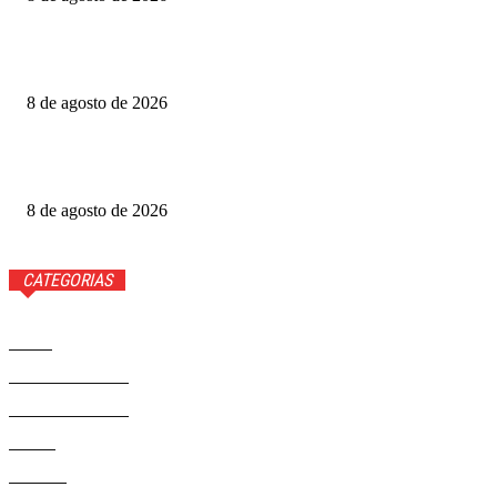
Produtoras cobram GDF por recursos para o Festival de
Brasília
8 de agosto de 2026
Luis Roberto volta à Globo quatro meses após diagnóstico
de câncer
8 de agosto de 2026
CATEGORIAS
Brasil
37593
Distrito Federal
19432
Entretenimento
14294
Saúde
9823
Politica
329