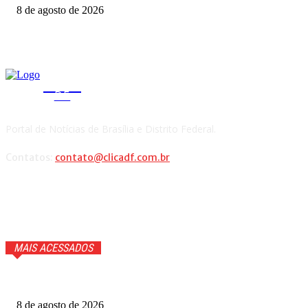
8 de agosto de 2026
CLICA
DF
Portal de Notícias de Brasília e Distrito Federal.
Contatos:
contato@clicadf.com.br
MAIS ACESSADOS
Cauã Reymond coloca repórter em saia justa ao vivo
8 de agosto de 2026