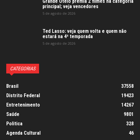
Grande Otelo premia 2 filmes na categoria
principal; veja vencedores
5 de agosto de 2026
Ted Lasso: veja quem volta e quem não
estará na 4ª temporada
5 de agosto de 2026
CATEGORIAS
Brasil
37558
Distrito Federal
19423
Entretenimento
14267
Saúde
9801
Politica
328
Agenda Cultural
46