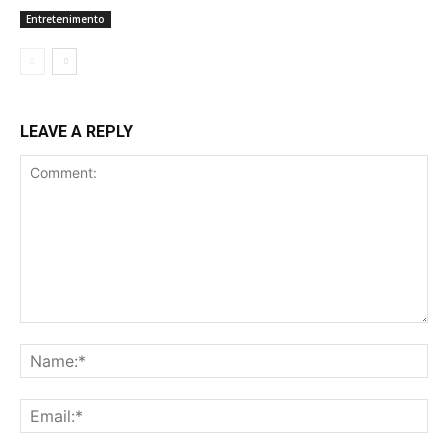
Entretenimento
LEAVE A REPLY
Comment:
Na
Ema