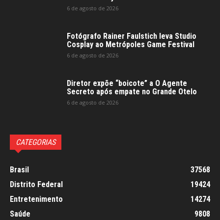
6 de agosto de 2026
Fotógrafo Rainer Faulstich leva Studio
Cosplay ao Metrópoles Game Festival
6 de agosto de 2026
Diretor expõe “boicote” a O Agente
Secreto após empate no Grande Otelo
6 de agosto de 2026
CATEGORIAS
Brasil
37568
Distrito Federal
19424
Entretenimento
14274
Saúde
9808