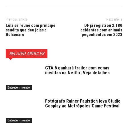
Previous article
Next article
Lula se reúne com príncipe
DF já registrou 2.180
saudita que deu joias a
acidentes com animais
Bolsonaro
peçonhentos em 2023
RELATED ARTICLES
GTA 6 ganhará trailer com cenas
inéditas na Netflix. Veja detalhes
Entretenimento
Fotógrafo Rainer Faulstich leva Studio
Cosplay ao Metrópoles Game Festival
Entretenimento