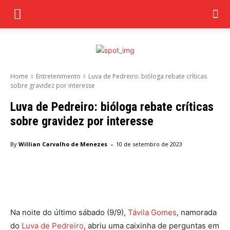
Home
Entretenimento
Luva de Pedreiro: bióloga rebate críticas
sobre gravidez por interesse
Luva de Pedreiro: bióloga rebate críticas
sobre gravidez por interesse
-
By
Willian Carvalho de Menezes
10 de setembro de 2023
Facebook
Twitter
Pinterest
Wha
Na noite do último sábado (9/9),
Távila Gomes
, namorada
do
Luva de Pedreiro
, abriu uma caixinha de perguntas em