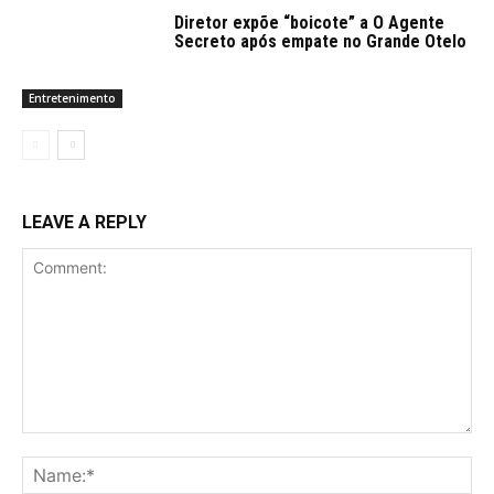
Diretor expõe “boicote” a O Agente
Secreto após empate no Grande Otelo
Entretenimento
LEAVE A REPLY
Comment:
Na