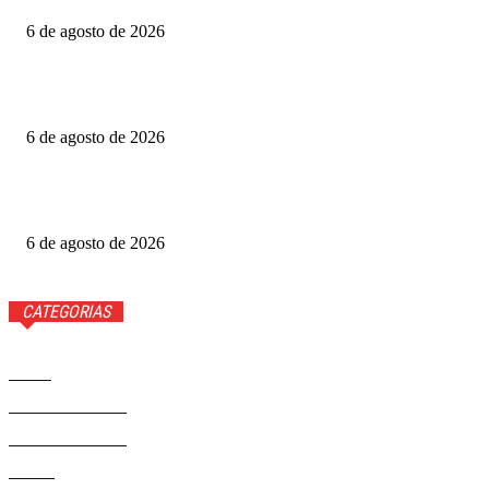
6 de agosto de 2026
Fotógrafo Rainer Faulstich leva Studio Cosplay ao
Metrópoles Game Festival
6 de agosto de 2026
Diretor expõe “boicote” a O Agente Secreto após empate
no Grande Otelo
6 de agosto de 2026
CATEGORIAS
Brasil
37568
Distrito Federal
19424
Entretenimento
14274
Saúde
9808