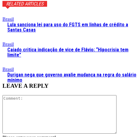
RELATED ARTICLES
Brasil
Lula sanciona lei para uso do FGTS em linhas de crédito a
Santas Casas
Brasil
Caiado critica indicação de vice de Flávio: “Hipocrisia tem
limite”
Brasil
Durigan nega que governo avalie mudança na regra do salário
mínimo
LEAVE A REPLY
Comment: