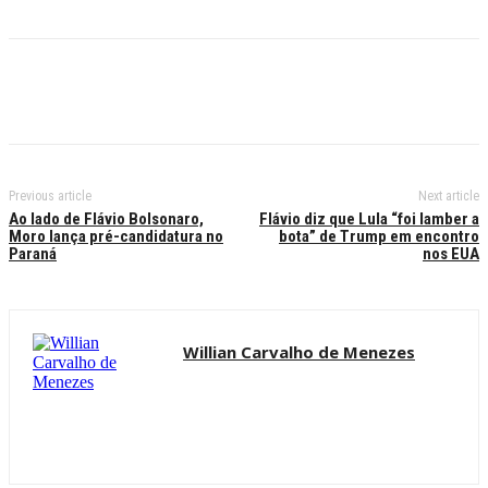
Previous article
Next article
Ao lado de Flávio Bolsonaro,
Flávio diz que Lula “foi lamber a
Moro lança pré-candidatura no
bota” de Trump em encontro
Paraná
nos EUA
Willian Carvalho de Menezes