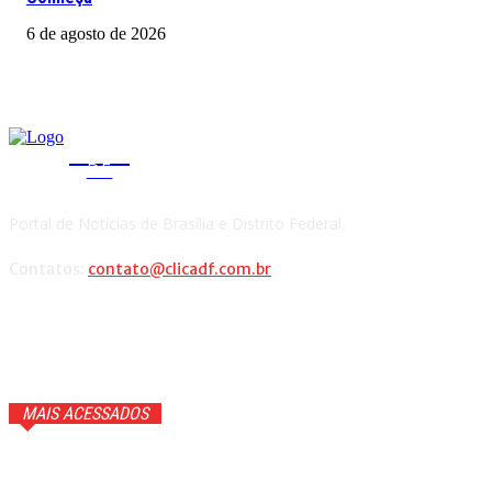
6 de agosto de 2026
CLICA
DF
Portal de Notícias de Brasília e Distrito Federal.
Contatos:
contato@clicadf.com.br
MAIS ACESSADOS
GTA 6 ganhará trailer com cenas inéditas na Netflix. Veja
detalhes