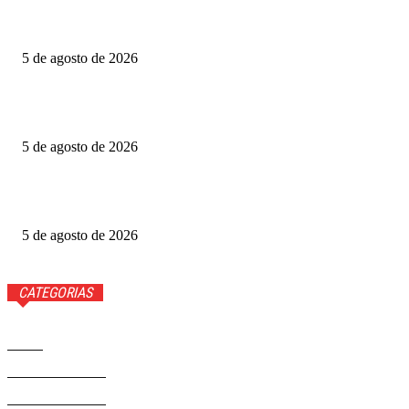
Quem voltou na repescagem do MasterChef 2026? Veja
5 de agosto de 2026
Grande Otelo premia 2 filmes na categoria principal; veja
vencedores
5 de agosto de 2026
Ted Lasso: veja quem volta e quem não estará na 4ª
temporada
5 de agosto de 2026
CATEGORIAS
Brasil
37558
Distrito Federal
19423
Entretenimento
14267