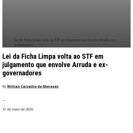
Lei da Ficha Limpa volta ao STF em julgamento que envolve Arruda e ex-
governadores
Lei da Ficha Limpa volta ao STF em
julgamento que envolve Arruda e ex-
governadores
By
Willian Carvalho de Menezes
-
12 de maio de 2026
Facebook
Twitter
Pinterest
WhatsApp