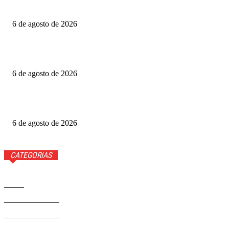
detalhes
6 de agosto de 2026
Fotógrafo Rainer Faulstich leva Studio Cosplay ao
Metrópoles Game Festival
6 de agosto de 2026
Diretor expõe “boicote” a O Agente Secreto após empate
no Grande Otelo
6 de agosto de 2026
CATEGORIAS
Brasil
37568
Distrito Federal
19424
Entretenimento
14274