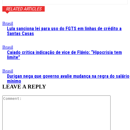
RELATED ARTICLES
Brasil
Lula sanciona lei para uso do FGTS em linhas de crédito a
Santas Casas
Brasil
Caiado critica indicação de vice de Flávio: “Hipocrisia tem
limite”
Brasil
Durigan nega que governo avalie mudança na regra do salário
mínimo
LEAVE A REPLY
Comment: