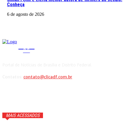
Conheça
6 de agosto de 2026
CLICA
DF
Portal de Notícias de Brasília e Distrito Federal.
Contatos:
contato@clicadf.com.br
MAIS ACESSADOS
GTA 6 ganhará trailer com cenas inéditas na Netflix. Veja