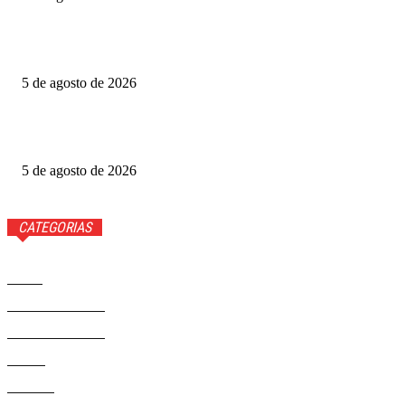
Grande Otelo premia 2 filmes na categoria principal; veja
vencedores
5 de agosto de 2026
Ted Lasso: veja quem volta e quem não estará na 4ª
temporada
5 de agosto de 2026
CATEGORIAS
Brasil
37558
Distrito Federal
19423
Entretenimento
14267
Saúde
9801
Politica
328