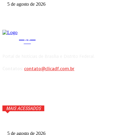
5 de agosto de 2026
CLICA
DF
Portal de Notícias de Brasília e Distrito Federal.
Contatos:
contato@clicadf.com.br
MAIS ACESSADOS
Quem voltou na repescagem do MasterChef 2026? Veja
5 de agosto de 2026