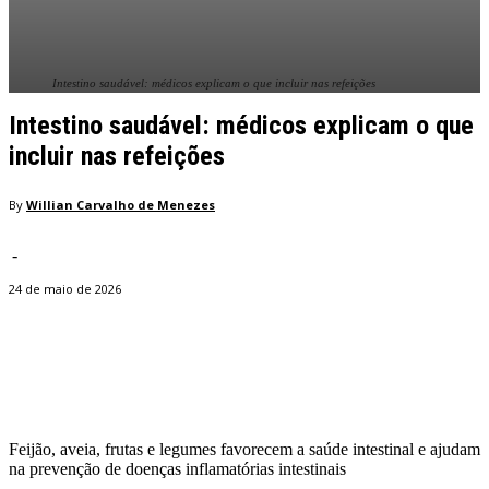
Intestino saudável: médicos explicam o que incluir nas refeições
Intestino saudável: médicos explicam o que
incluir nas refeições
By
Willian Carvalho de Menezes
-
24 de maio de 2026
Facebook
Twitter
Pinterest
WhatsApp
Feijão, aveia, frutas e legumes favorecem a saúde intestinal e ajudam
na prevenção de doenças inflamatórias intestinais