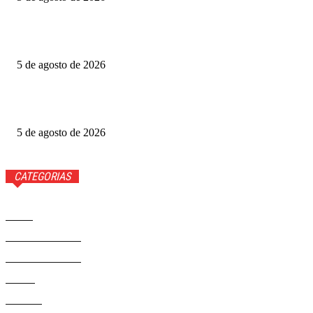
Grande Otelo premia 2 filmes na categoria principal; veja
vencedores
5 de agosto de 2026
Ted Lasso: veja quem volta e quem não estará na 4ª
temporada
5 de agosto de 2026
CATEGORIAS
Brasil
37558
Distrito Federal
19423
Entretenimento
14267
Saúde
9801
Politica
328