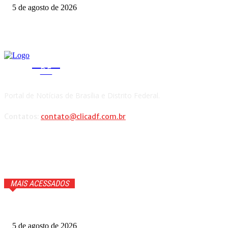
5 de agosto de 2026
CLICA
DF
Portal de Notícias de Brasília e Distrito Federal.
Contatos:
contato@clicadf.com.br
MAIS ACESSADOS
Quem voltou na repescagem do MasterChef 2026? Veja
5 de agosto de 2026