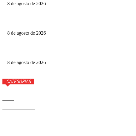
8 de agosto de 2026
Produtoras cobram GDF por recursos para o Festival de
Brasília
8 de agosto de 2026
Luis Roberto volta à Globo quatro meses após diagnóstico
de câncer
8 de agosto de 2026
CATEGORIAS
Brasil
37593
Distrito Federal
19432
Entretenimento
14294
Saúde
9823
Politica
329