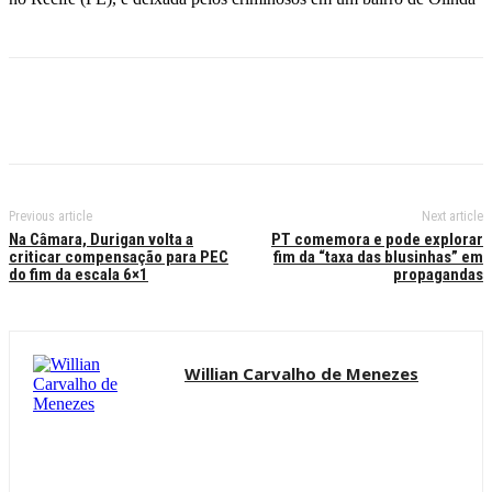
Previous article
Next article
Na Câmara, Durigan volta a
PT comemora e pode explorar
criticar compensação para PEC
fim da “taxa das blusinhas” em
do fim da escala 6×1
propagandas
Willian Carvalho de Menezes