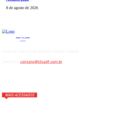
8 de agosto de 2026
CLICA
DF
Portal de Notícias de Brasília e Distrito Federal.
Contatos:
contato@clicadf.com.br
MAIS ACESSADOS
Cauã Reymond coloca repórter em saia justa ao vivo