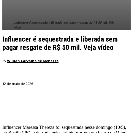
Influencer é sequestrada e liberada sem pagar resgate de R$ 50 mil. Veja
vídeo
Influencer é sequestrada e liberada sem
pagar resgate de R$ 50 mil. Veja vídeo
By
Willian Carvalho de Menezes
-
12 de maio de 2026
Facebook
Twitter
Pinterest
WhatsApp
Influencer Maressa Thereza foi sequestrada nesse domingo (10/5),
no Recife (PE), e deixada pelos criminosos em um bairro de Olinda