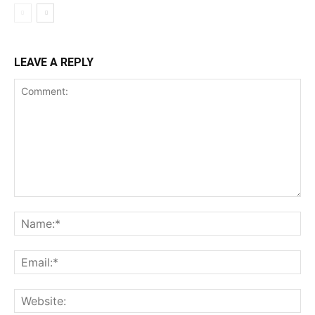
LEAVE A REPLY
Comment:
Na
Ema
Web