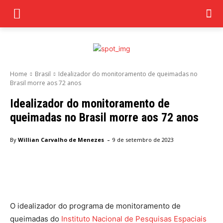
Home
Brasil
Idealizador do monitoramento de queimadas no
Brasil morre aos 72 anos
Idealizador do monitoramento de
queimadas no Brasil morre aos 72 anos
-
By
Willian Carvalho de Menezes
9 de setembro de 2023
Facebook
Twitter
Pinterest
Wha
O idealizador do programa de monitoramento de
queimadas do
Instituto Nacional de Pesquisas Espaciais