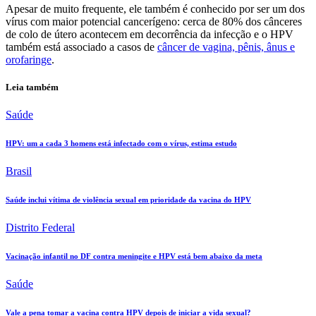
Apesar de muito frequente, ele também é conhecido por ser um dos
vírus com maior potencial cancerígeno: cerca de 80% dos cânceres
de colo de útero acontecem em decorrência da infecção e o HPV
também está associado a casos de
câncer de vagina, pênis, ânus e
orofaringe
.
Leia também
Saúde
HPV: um a cada 3 homens está infectado com o vírus, estima estudo
Brasil
Saúde inclui vítima de violência sexual em prioridade da vacina do HPV
Distrito Federal
Vacinação infantil no DF contra meningite e HPV está bem abaixo da meta
Saúde
Vale a pena tomar a vacina contra HPV depois de iniciar a vida sexual?