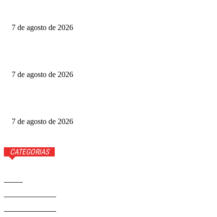
Anitta faz confissão ao vivo e Ana Maria Braga cai na
gargalhada. Veja
7 de agosto de 2026
Gabigol na Netflix? Quem é Gabriel Barbosa, ator de A
Última Casa
7 de agosto de 2026
Como funciona o Discord, aplicativo que Janja quer bloquear
no Brasil
7 de agosto de 2026
CATEGORIAS
Brasil
37581
Distrito Federal
19427
Entretenimento
14284