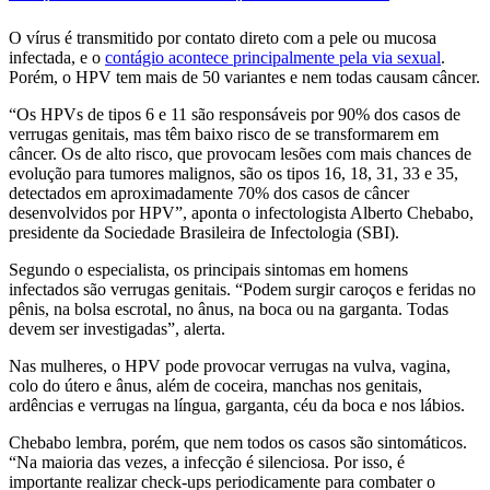
O vírus é transmitido por contato direto com a pele ou mucosa
infectada, e o
contágio acontece principalmente pela via sexual
.
Porém, o HPV tem mais de 50 variantes e nem todas causam câncer.
“Os HPVs de tipos 6 e 11 são responsáveis por 90% dos casos de
verrugas genitais, mas têm baixo risco de se transformarem em
câncer. Os de alto risco, que provocam lesões com mais chances de
evolução para tumores malignos, são os tipos 16, 18, 31, 33 e 35,
detectados em aproximadamente 70% dos casos de câncer
desenvolvidos por HPV”, aponta o infectologista Alberto Chebabo,
presidente da Sociedade Brasileira de Infectologia (SBI).
Segundo o especialista, os principais sintomas em homens
infectados são verrugas genitais. “Podem surgir caroços e feridas no
pênis, na bolsa escrotal, no ânus, na boca ou na garganta. Todas
devem ser investigadas”, alerta.
Nas mulheres, o HPV pode provocar verrugas na vulva, vagina,
colo do útero e ânus, além de coceira, manchas nos genitais,
ardências e verrugas na língua, garganta, céu da boca e nos lábios.
Chebabo lembra, porém, que nem todos os casos são sintomáticos.
“Na maioria das vezes, a infecção é silenciosa. Por isso, é
importante realizar check-ups periodicamente para combater o