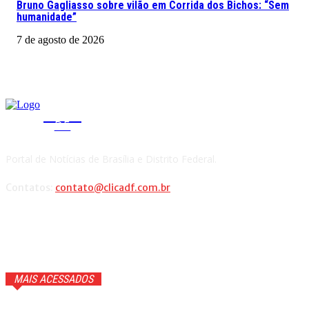
Bruno Gagliasso sobre vilão em Corrida dos Bichos: “Sem
humanidade”
7 de agosto de 2026
CLICA
DF
Portal de Notícias de Brasília e Distrito Federal.
Contatos:
contato@clicadf.com.br
MAIS ACESSADOS