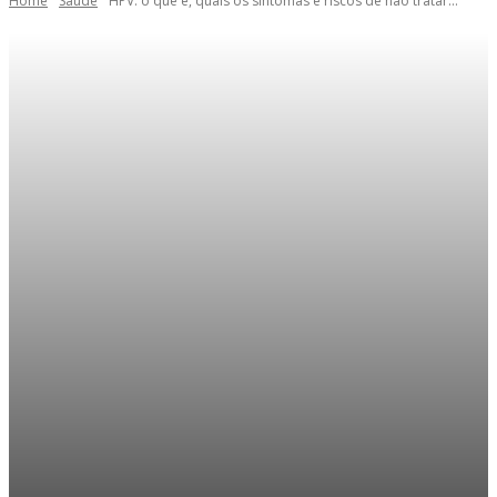
Home
Saúde
HPV: o que é, quais os sintomas e riscos de não tratar...