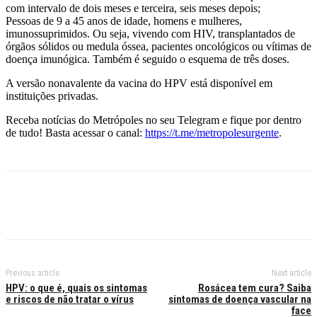
com intervalo de dois meses e terceira, seis meses depois;
Pessoas de 9 a 45 anos de idade, homens e mulheres,
imunossuprimidos. Ou seja, vivendo com HIV, transplantados de
órgãos sólidos ou medula óssea, pacientes oncológicos ou vítimas de
doença imunógica. Também é seguido o esquema de três doses.
A versão nonavalente da vacina do HPV está disponível em
instituições privadas.
Receba notícias do Metrópoles no seu Telegram e fique por dentro
de tudo! Basta acessar o canal:
https://t.me/metropolesurgente
.
Previous article
Next article
HPV: o que é, quais os sintomas
Rosácea tem cura? Saiba
e riscos de não tratar o vírus
sintomas de doença vascular na
face