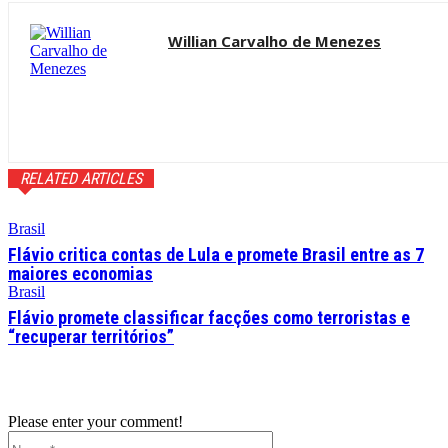
Willian Carvalho de Menezes
RELATED ARTICLES
Brasil
Flávio critica contas de Lula e promete Brasil entre as 7
maiores economias
Brasil
Flávio promete classificar facções como terroristas e
“recuperar territórios”
Please enter your comment!
Name:*