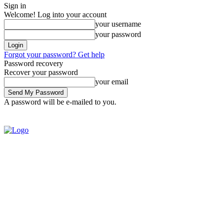
Sign in
Welcome! Log into your account
your username
your password
Forgot your password? Get help
Password recovery
Recover your password
your email
A password will be e-mailed to you.
SIGN IN / JOIN
BRASIL
POL