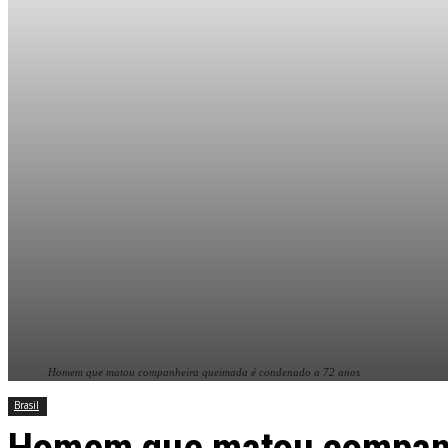
Homem que matou companheira queimada é condenado a 72 anos
Brasil