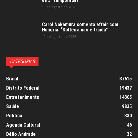
da 3ª temporada?
10 de agosto de 2026
Carol Nakamura comenta affair com
Hungria: “Solteira não é traída”
10 de agosto de 2026
CATEGORIAS
Brasil
37615
Distrito Federal
19437
Entretenimento
14305
Saúde
9835
Politica
330
Agenda Cultural
46
Délio Andrade
32