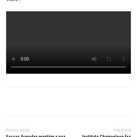
Previous article
Next article
Forças Armadas mantêm a paz
Instituto Chamaeleon faz