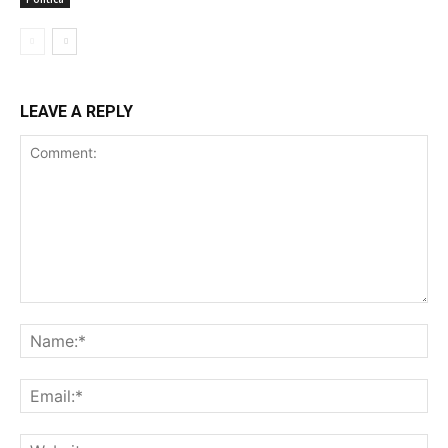
LEAVE A REPLY
Comment:
Na
Ema
Web