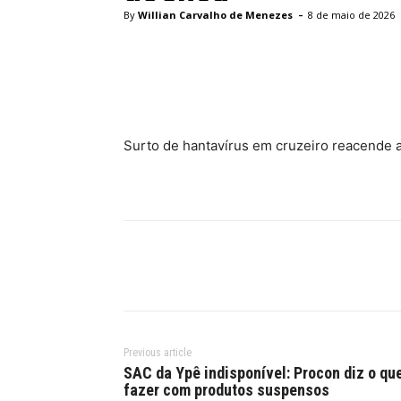
-
By
Willian Carvalho de Menezes
8 de maio de 2026
Facebook
Twitter
Pinte
Surto de hantavírus em cruzeiro reacende a
Previous article
SAC da Ypê indisponível: Procon diz o qu
fazer com produtos suspensos