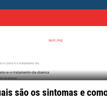
ITICA
DISTRITO FEDERAL
SAÚDE
ENTRETENIME
as e como é o tratamento da...
nto da doença
uais são os sintomas e como