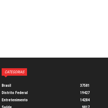
CATEGORIAS
Brasil
37581
Distrito Federal
19427
Entretenimento
14284
Saúde
9817