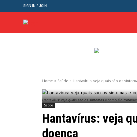
SIGN IN / JOIN
BRASIL
POL
Home
Saúde
Hantavírus: veja quais são os sintom
Hantavírus: veja quais são os sintomas e como é o tratame
Saúde
Hantavírus: veja q
doença