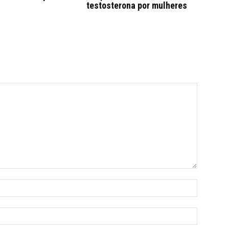
testosterona por mulheres
Name:*
Email:*