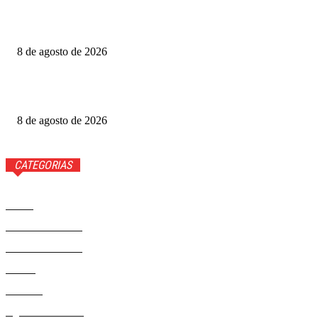
Produtoras cobram GDF por recursos para o Festival de
Brasília
8 de agosto de 2026
Luis Roberto volta à Globo quatro meses após diagnóstico
de câncer
8 de agosto de 2026
CATEGORIAS
Brasil
37593
Distrito Federal
19432
Entretenimento
14294
Saúde
9823
Politica
329
Agenda Cultural
46