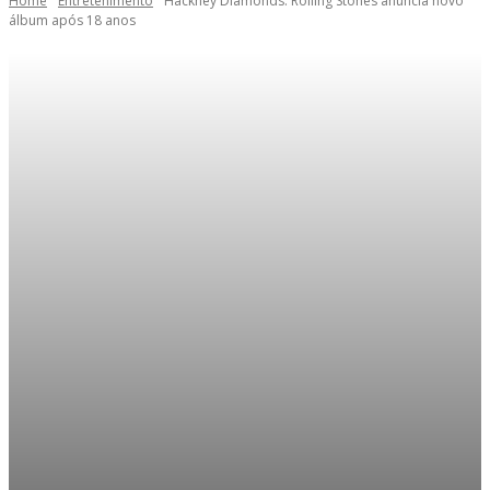
Home
Entretenimento
Hackney Diamonds: Rolling Stones anuncia novo
álbum após 18 anos