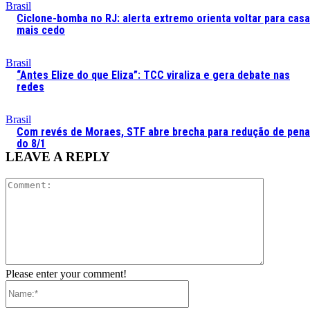
Brasil
Ciclone-bomba no RJ: alerta extremo orienta voltar para casa
mais cedo
Brasil
“Antes Elize do que Eliza”: TCC viraliza e gera debate nas
redes
Brasil
Com revés de Moraes, STF abre brecha para redução de pen
do 8/1
LEAVE A REPLY
Comment:
Please enter your comment!
Name:*