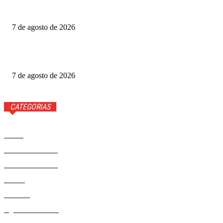
Gabigol na Netflix? Quem é Gabriel Barbosa, ator de A
Última Casa
7 de agosto de 2026
Como funciona o Discord, aplicativo que Janja quer bloquear
no Brasil
7 de agosto de 2026
CATEGORIAS
Brasil
37581
Distrito Federal
19427
Entretenimento
14284
Saúde
9817
Politica
329
Agenda Cultural
46