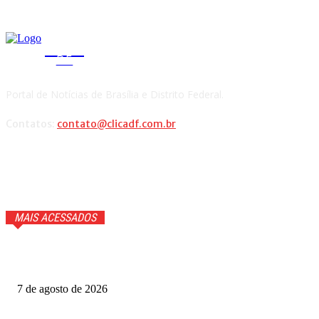
CLICA
DF
Portal de Notícias de Brasília e Distrito Federal.
Contatos:
contato@clicadf.com.br
MAIS ACESSADOS
Anitta faz confissão ao vivo e Ana Maria Braga cai na
gargalhada. Veja
7 de agosto de 2026