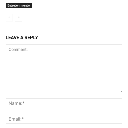
Entretenimento
LEAVE A REPLY
Comment:
Na
Ema