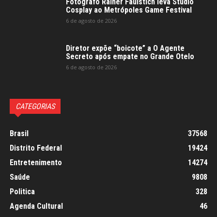
Fotógrafo Rainer Faulstich leva Studio
Cosplay ao Metrópoles Game Festival
6 de agosto de 2026
Diretor expõe “boicote” a O Agente
Secreto após empate no Grande Otelo
6 de agosto de 2026
CATEGORIAS
Brasil
37568
Distrito Federal
19424
Entretenimento
14274
Saúde
9808
Politica
328
Agenda Cultural
46