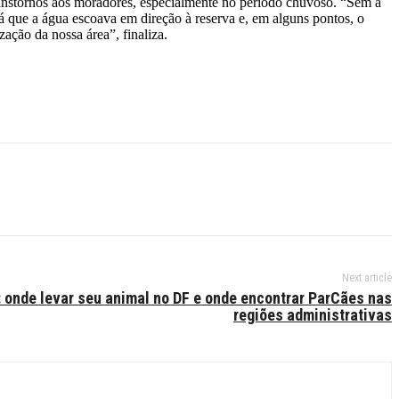
ranstornos aos moradores, especialmente no período chuvoso. “Sem a
já que a água escoava em direção à reserva e, em alguns pontos, o
ação da nossa área”, finaliza.
Next article
y: onde levar seu animal no DF e onde encontrar ParCães nas
regiões administrativas