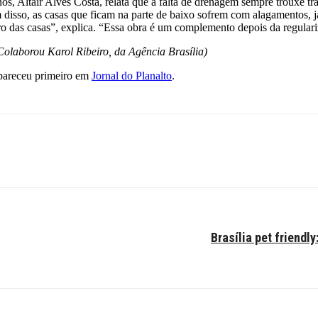
s, Altair Alves Costa, relata que a falta de drenagem sempre trouxe t
m disso, as casas que ficam na parte de baixo sofrem com alagamentos, 
 das casas”, explica. “Essa obra é um complemento depois da regulariz
 Colaborou Karol Ribeiro, da Agência Brasília)
areceu primeiro em
Jornal do Planalto
.
Brasília pet friendl