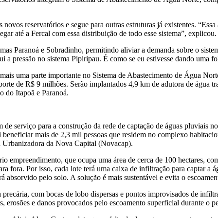
ovos reservatórios e segue para outras estruturas já existentes. “Essa 
gar até a Fercal com essa distribuição de todo esse sistema”, explicou.
stemas Paranoá e Sobradinho, permitindo aliviar a demanda sobre o siste
i a pressão no sistema Pipiripau. É como se eu estivesse dando uma fol
 mais uma parte importante no Sistema de Abastecimento de Água Norte
porte de R$ 9 milhões. Serão implantados 4,9 km de adutora de água t
ão do Itapoã e Paranoá.
 de serviço para a construção da rede de captação de águas pluviais
i beneficiar mais de 2,3 mil pessoas que residem no complexo habitacio
a Urbanizadora da Nova Capital (Novacap).
prio empreendimento, que ocupa uma área de cerca de 100 hectares, com 
a fora. Por isso, cada lote terá uma caixa de infiltração para captar a 
erá absorvido pelo solo. A solução é mais sustentável e evita o escoamen
recária, com bocas de lobo dispersas e pontos improvisados de infilt
s, erosões e danos provocados pelo escoamento superficial durante o p