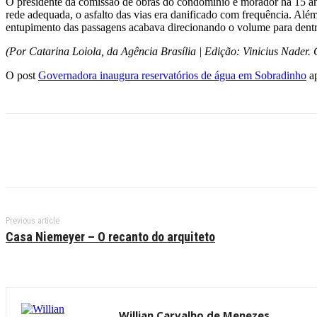
O presidente da comissão de obras do condomínio e morador há 15 ano
rede adequada, o asfalto das vias era danificado com frequência. Alé
entupimento das passagens acabava direcionando o volume para dentro
(Por Catarina Loiola, da Agência Brasília | Edição: Vinicius Nader.
O post
Governadora inaugura reservatórios de água em Sobradinho
ap
Previous article
Casa Niemeyer – O recanto do arquiteto
Willian Carvalho de Menezes