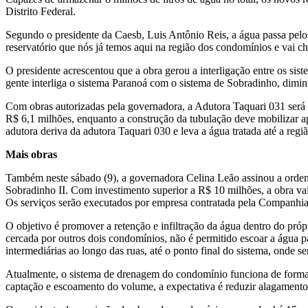
Distrito Federal.
Segundo o presidente da Caesb, Luis Antônio Reis, a água passa pelos n
reservatório que nós já temos aqui na região dos condomínios e vai che
O presidente acrescentou que a obra gerou a interligação entre os si
gente interliga o sistema Paranoá com o sistema de Sobradinho, diminu
Com obras autorizadas pela governadora, a Adutora Taquari 031 será
R$ 6,1 milhões, enquanto a construção da tubulação deve mobilizar a
adutora deriva da adutora Taquari 030 e leva a água tratada até a regi
Mais obras
Também neste sábado (9), a governadora Celina Leão assinou a ordem
Sobradinho II. Com investimento superior a R$ 10 milhões, a obra va
Os serviços serão executados por empresa contratada pela Companhi
O objetivo é promover a retenção e infiltração da água dentro do pró
cercada por outros dois condomínios, não é permitido escoar a água par
intermediárias ao longo das ruas, até o ponto final do sistema, onde s
Atualmente, o sistema de drenagem do condomínio funciona de forma p
captação e escoamento do volume, a expectativa é reduzir alagamento