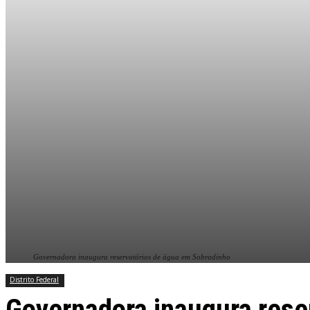
Governadora inaugura reservatórios de água em Sobradinho
Distrito Federal
Governadora inaugura rese