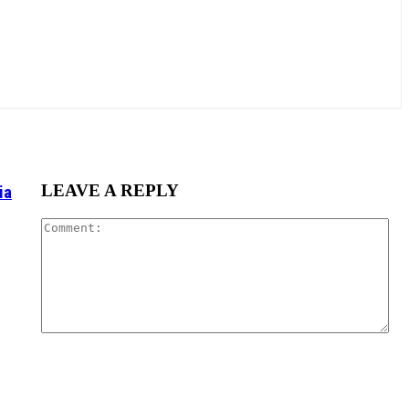
LEAVE A REPLY
ia
Co