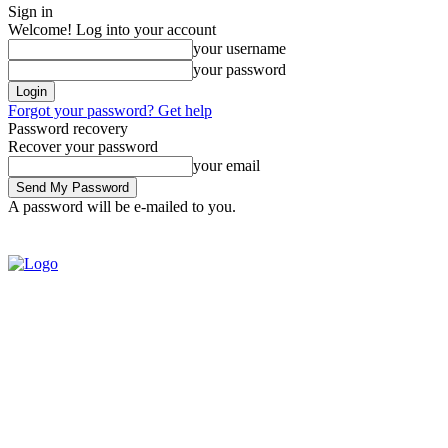
Sign in
Welcome! Log into your account
your username
your password
Forgot your password? Get help
Password recovery
Recover your password
your email
A password will be e-mailed to you.
SIGN IN / JOIN
BRASIL
POL