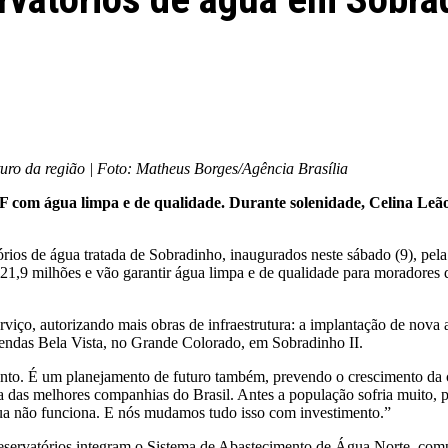
uro da região | Foto: Matheus Borges/Agência Brasília
 DF com água limpa e de qualidade. Durante solenidade, Celina L
tórios de água tratada de Sobradinho, inaugurados neste sábado (9), 
21,9 milhões e vão garantir água limpa e de qualidade para moradores 
erviço, autorizando mais obras de infraestrutura: a implantação de nov
endas Bela Vista, no Grande Colorado, em Sobradinho II.
o. É um planejamento de futuro também, prevendo o crescimento da c
 das melhores companhias do Brasil. Antes a população sofria muito, pr
a não funciona. E nós mudamos tudo isso com investimento.”
reservatórios integram o Sistema de Abastecimento de Água Norte, comp