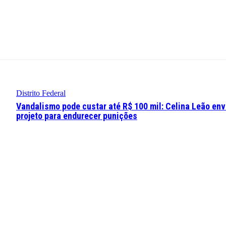
Distrito Federal
Vandalismo pode custar até R$ 100 mil: Celina Leão env
projeto para endurecer punições