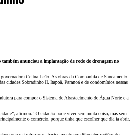
eão também anunciou a implantação de rede de drenagem no
pela governadora Celina Leão. As obras da Companhia de Saneamento
das cidades Sobradinho II, Itapoã, Paranoá e de condomínios nessas
a adutora para compor o Sistema de Abastecimento de Água Norte e a
idade”, afirmou. “O cidadão pode viver sem muita coisa, mas sem
incipalmente o comércio, porque tinha que escolher que dia ia abrir,
lexo que vai reforçar o abastecimento em diferentes regiões do