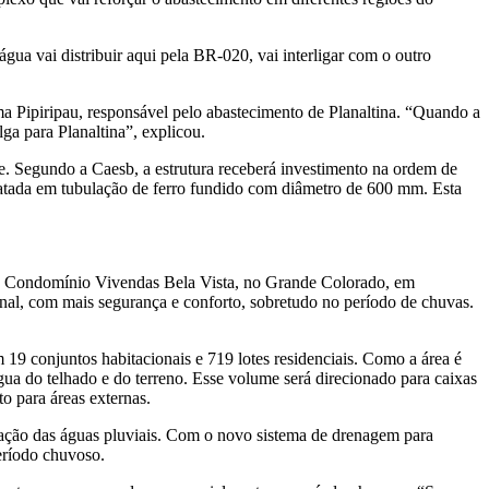
água vai distribuir aqui pela BR-020, vai interligar com o outro
ma Pipiripau, responsável pelo abastecimento de Planaltina. “Quando a
ga para Planaltina”, explicou.
. Segundo a Caesb, a estrutura receberá investimento na ordem de
ratada em tubulação de ferro fundido com diâmetro de 600 mm. Esta
 no Condomínio Vivendas Bela Vista, no Grande Colorado, em
nal, com mais segurança e conforto, sobretudo no período de chuvas.
19 conjuntos habitacionais e 719 lotes residenciais. Como a área é
água do telhado e do terreno. Esse volume será direcionado para caixas
to para áreas externas.
ração das águas pluviais. Com o novo sistema de drenagem para
eríodo chuvoso.