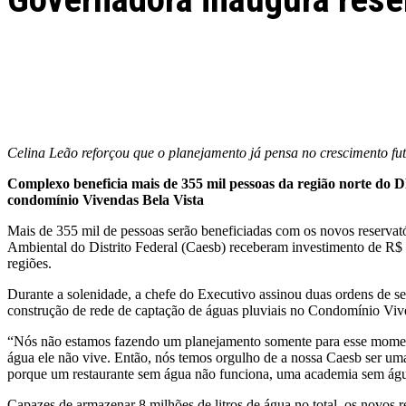
Facebook
Twitter
Pinterest
WhatsApp
Celina Leão reforçou que o planejamento já pensa no crescimento fut
Complexo beneficia mais de 355 mil pessoas da região norte do
condomínio Vivendas Bela Vista
Mais de 355 mil de pessoas serão beneficiadas com os novos reserva
Ambiental do Distrito Federal (Caesb) receberam investimento de R$ 
regiões.
Durante a solenidade, a chefe do Executivo assinou duas ordens de s
construção de rede de captação de águas pluviais no Condomínio Viv
“Nós não estamos fazendo um planejamento somente para esse moment
água ele não vive. Então, nós temos orgulho de a nossa Caesb ser uma
porque um restaurante sem água não funciona, uma academia sem águ
Capazes de armazenar 8 milhões de litros de água no total, os novos 