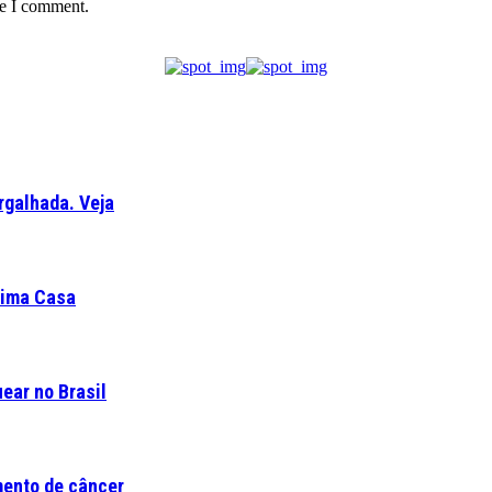
me I comment.
rgalhada. Veja
ltima Casa
ear no Brasil
mento de câncer