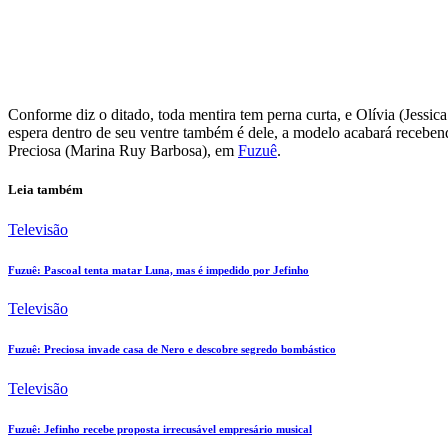
Facebook
Twitter
Pinterest
WhatsApp
Conforme diz o ditado, toda mentira tem perna curta, e Olívia (Jessic
espera dentro de seu ventre também é dele, a modelo acabará recebend
Preciosa (Marina Ruy Barbosa), em
Fuzuê
.
Leia também
Televisão
Fuzuê: Pascoal tenta matar Luna, mas é impedido por Jefinho
Televisão
Fuzuê: Preciosa invade casa de Nero e descobre segredo bombástico
Televisão
Fuzuê: Jefinho recebe proposta irrecusável empresário musical