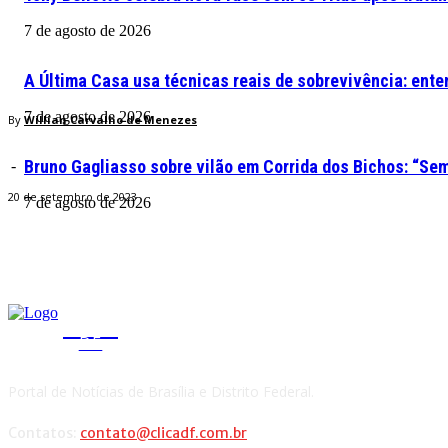
7 de agosto de 2026
A Última Casa usa técnicas reais de sobrevivência: ente
7 de agosto de 2026
By
Willian Carvalho de Menezes
Bruno Gagliasso sobre vilão em Corrida dos Bichos: “S
-
20 de setembro de 2023
7 de agosto de 2026
CLICA
DF
Portal de Notícias de Brasília e Distrito Federal.
Contatos:
contato@clicadf.com.br