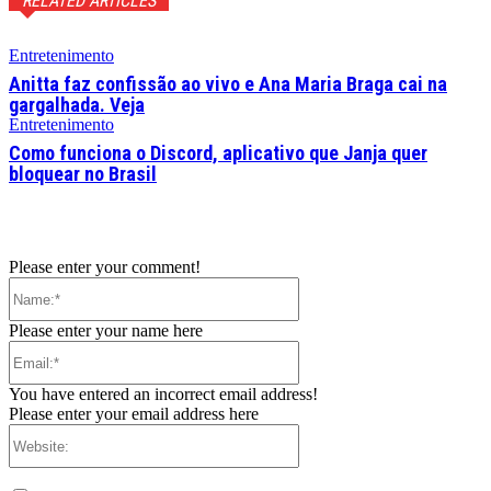
RELATED ARTICLES
Entretenimento
Anitta faz confissão ao vivo e Ana Maria Braga cai na
gargalhada. Veja
Entretenimento
Como funciona o Discord, aplicativo que Janja quer
bloquear no Brasil
Please enter your comment!
Name:*
Please enter your name here
Email:*
You have entered an incorrect email address!
Please enter your email address here
Website: