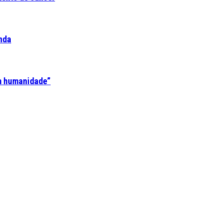
nda
em humanidade”