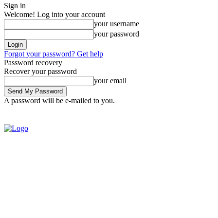
Sign in
Welcome! Log into your account
your username
your password
Forgot your password? Get help
Password recovery
Recover your password
your email
A password will be e-mailed to you.
SIGN IN / JOIN
BRASIL
POL