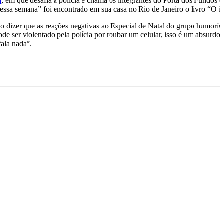
a
, em que desafia a polícia e chama os integrantes do Porta dos Fundo
 “nessa semana” foi encontrado em sua casa no Rio de Janeiro o livro “O
o dizer que as reações negativas ao Especial de Natal do grupo humorís
de ser violentado pela polícia por roubar um celular, isso é um absurd
fala nada”.