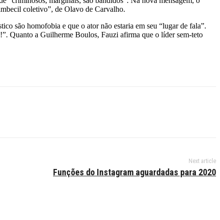
s de “criminosos, marginais, são bandidos”. Na nova mensagem, o
 imbecil coletivo”, de Olavo de Carvalho.
tico são homofobia e que o ator não estaria em seu “lugar de fala”.
o!”. Quanto a Guilherme Boulos, Fauzi afirma que o líder sem-teto
Next article
Funções do Instagram aguardadas para 2020