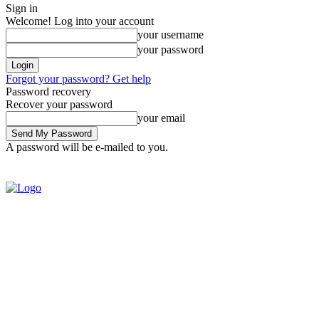
Sign in
Welcome! Log into your account
your username
your password
Forgot your password? Get help
Password recovery
Recover your password
your email
A password will be e-mailed to you.
SIGN IN / JOIN
BRASIL
POL