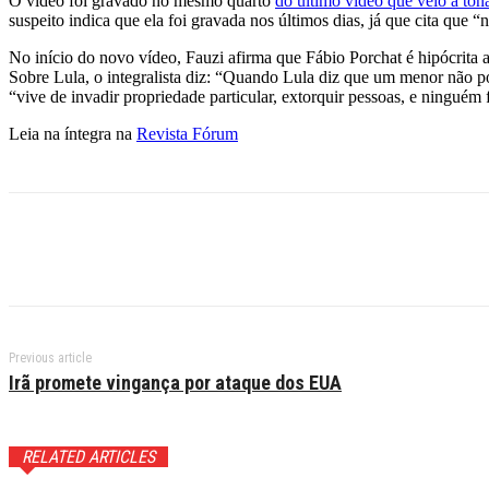
O vídeo foi gravado no mesmo quarto
do último vídeo que veio à ton
suspeito indica que ela foi gravada nos últimos dias, já que cita que
No início do novo vídeo, Fauzi afirma que Fábio Porchat é hipócrita a
Sobre Lula, o integralista diz: “Quando Lula diz que um menor não po
“vive de invadir propriedade particular, extorquir pessoas, e ninguém 
Leia na íntegra na
Revista Fórum
Previous article
Irã promete vingança por ataque dos EUA
RELATED ARTICLES