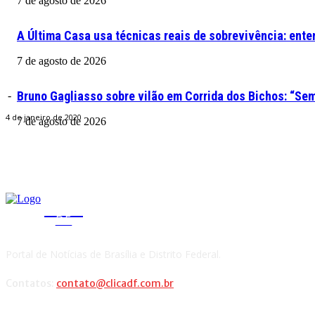
7 de agosto de 2026
A Última Casa usa técnicas reais de sobrevivência: ente
7 de agosto de 2026
Bruno Gagliasso sobre vilão em Corrida dos Bichos: “S
-
4 de janeiro de 2020
7 de agosto de 2026
CLICA
DF
Portal de Notícias de Brasília e Distrito Federal.
Contatos:
contato@clicadf.com.br