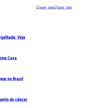
rgalhada. Veja
ltima Casa
ear no Brasil
mento de câncer