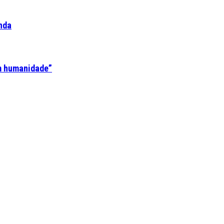
nda
em humanidade”