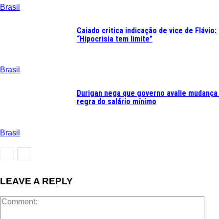
Brasil
Caiado critica indicação de vice de Flávio:
“Hipocrisia tem limite”
Brasil
Durigan nega que governo avalie mudança
regra do salário mínimo
Brasil
LEAVE A REPLY
Com