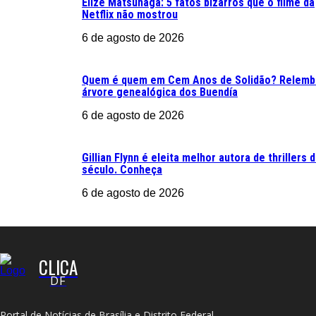
Elize Matsunaga: 5 fatos bizarros que o filme da
Netflix não mostrou
6 de agosto de 2026
Quem é quem em Cem Anos de Solidão? Relemb
árvore genealógica dos Buendía
6 de agosto de 2026
Gillian Flynn é eleita melhor autora de thrillers 
século. Conheça
6 de agosto de 2026
CLICA
DF
Portal de Notícias de Brasília e Distrito Federal.