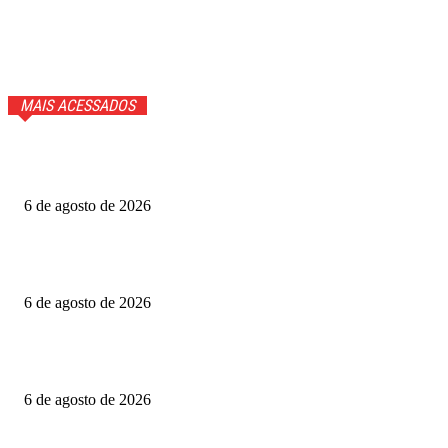
MAIS ACESSADOS
GTA 6 ganhará trailer com cenas inéditas na Netflix. Veja
detalhes
6 de agosto de 2026
Fotógrafo Rainer Faulstich leva Studio Cosplay ao
Metrópoles Game Festival
6 de agosto de 2026
Diretor expõe “boicote” a O Agente Secreto após empate
no Grande Otelo
6 de agosto de 2026