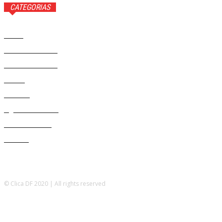
CATEGORIAS
Brasil
37568
Distrito Federal
19424
Entretenimento
14274
Saúde
9808
Politica
328
Agenda Cultural
46
Délio Andrade
32
Cultura
13
© Clica DF 2020 | All rights reserved