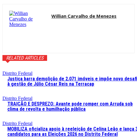
Willian Carvalho de Menezes
RELATED ARTICLES
Distrito Federal
Justiça barra demolição de 2.071 imóveis e impõe novo desaf
à gestão de Júlio César Reis na Terracap
Distrito Federal
TRAIÇÃO E DESPREZO: Avante pode romper com Arruda sob
clima de revolta e humilhação pública
Distrito Federal
MOBILIZA oficializa apoio à reeleição de Celina Leão e lança 
candidatos para as Eleições 2026 no Distrito Federal