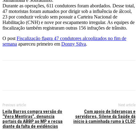
Samambaia e Sobradinho.
Durante as operações, 611 condutores foram abordados. Desse total,
47 motoristas foram autuados por dirigir sob a influência de álcool,
23 por conduzir veículo sem possuir a Carteira Nacional de
Habilitação (CNH) e nove por escapamento irregular. As equipes de
fiscalização também registraram outras 156 infrações de trânsito.
O post
Fiscalização flagra 47 condutores alcoolizados no fim de
semana
apareceu primeiro em
Donny Silva
.
Previous article
Next article
Leila Barros compra versão do
Com apoio de lideranças e
“Vero Mentiras”, denuncia
servidores, Silene da Saúde dá
portais da ABBP ao MP e recua
início à caminhada rumo à CLDF
diante da falta de evidências