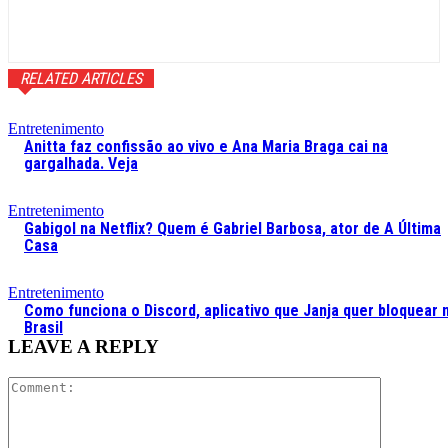
RELATED ARTICLES
Entretenimento
Anitta faz confissão ao vivo e Ana Maria Braga cai na
gargalhada. Veja
Entretenimento
Gabigol na Netflix? Quem é Gabriel Barbosa, ator de A Última
Casa
Entretenimento
Como funciona o Discord, aplicativo que Janja quer bloquear 
Brasil
LEAVE A REPLY
Comment: