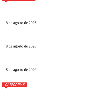
Fazenda Churrascada Brasília aposta em experiência
completa para celebrar o Dia dos Pais
8 de agosto de 2026
Daniel Donizet leva Ração do Bem à Ceilândia e mobiliza
população em favor dos animais de rua
8 de agosto de 2026
Atenção! Golpistas estão cobrando por processos seletivos
ou cursos de capacitação em unidades de saúde do DF
8 de agosto de 2026
CATEGORIAS
Brasil
37581
Distrito Federal
19432