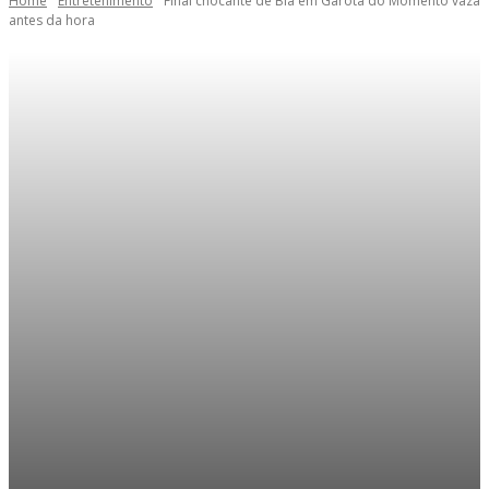
Home
Entretenimento
Final chocante de Bia em Garota do Momento vaza
antes da hora