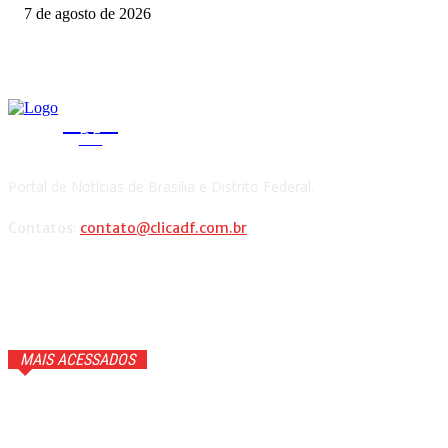
7 de agosto de 2026
CLICA
DF
Portal de Notícias de Brasília e Distrito Federal.
Contatos:
contato@clicadf.com.br
MAIS ACESSADOS
Anitta faz confissão ao vivo e Ana Maria Braga cai na
gargalhada. Veja