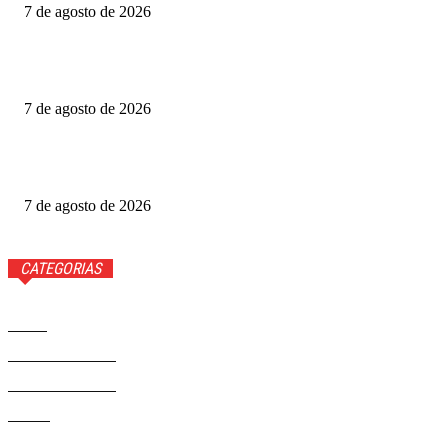
7 de agosto de 2026
Gabigol na Netflix? Quem é Gabriel Barbosa, ator de A
Última Casa
7 de agosto de 2026
Como funciona o Discord, aplicativo que Janja quer bloquear
no Brasil
7 de agosto de 2026
CATEGORIAS
Brasil
37581
Distrito Federal
19427
Entretenimento
14284
Saúde
9817
Politica
329