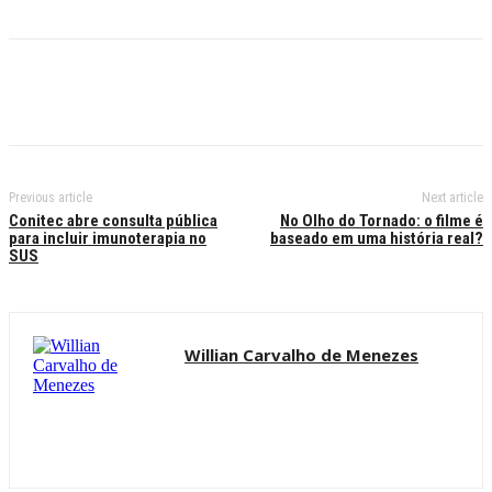
Previous article
Next article
Conitec abre consulta pública
No Olho do Tornado: o filme é
para incluir imunoterapia no
baseado em uma história real?
SUS
Willian Carvalho de Menezes