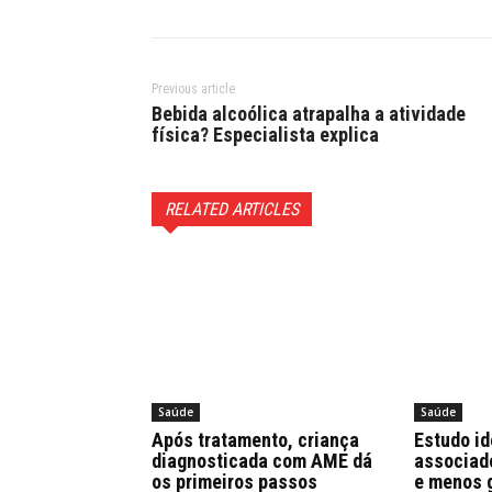
Previous article
Bebida alcoólica atrapalha a atividade
física? Especialista explica
RELATED ARTICLES
Saúde
Saúde
Após tratamento, criança
Estudo id
diagnosticada com AME dá
associad
os primeiros passos
e menos 