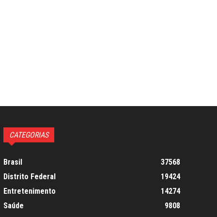
CATEGORIAS
Brasil
37568
Distrito Federal
19424
Entretenimento
14274
Saúde
9808