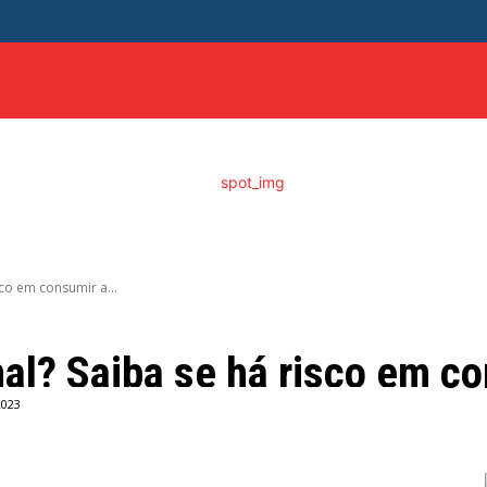
ITICA
DISTRITO FEDERAL
SAÚDE
ENTRETENIMEN
sco em consumir a...
mal? Saiba se há risco em co
2023