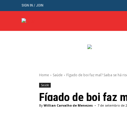
SIGN IN / JOIN
BRASIL
POL
Home
Saúde
Fígado de boi faz mal? Saiba se há ri
Saúde
Fígado de boi faz 
-
By
Willian Carvalho de Menezes
7 de setembro de 