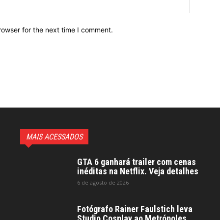
Website:
rowser for the next time I comment.
MAIS ACESSADOS
GTA 6 ganhará trailer com cenas
inéditas na Netflix. Veja detalhes
6 de agosto de 2026
Fotógrafo Rainer Faulstich leva
Studio Cosplay ao Metrópoles