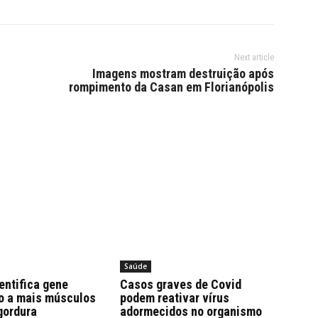
Next article
Imagens mostram destruição após
rompimento da Casan em Florianópolis
Saúde
entifica gene
Casos graves de Covid
o a mais músculos
podem reativar vírus
gordura
adormecidos no organismo