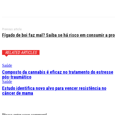
Previous article
Fígado de boi faz mal? Saiba se há risco em consumir a pro
RELATED ARTICLES
Saúde
Composto da cannabis é eficaz no tratamento do estresse
pós-traumático
Saúde
Estudo identifica novo alvo para vencer resistência no
câncer de mama
Please enter your comment!