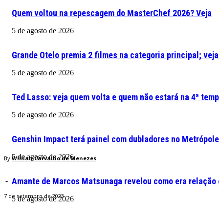
Quem voltou na repescagem do MasterChef 2026? Veja
5 de agosto de 2026
Grande Otelo premia 2 filmes na categoria principal; vej
5 de agosto de 2026
Ted Lasso: veja quem volta e quem não estará na 4ª tem
5 de agosto de 2026
Genshin Impact terá painel com dubladores no Metrópol
5 de agosto de 2026
By
Willian Carvalho de Menezes
Amante de Marcos Matsunaga revelou como era relação 
-
7 de setembro de 2023
5 de agosto de 2026