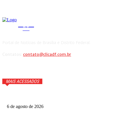
CLICA
DF
Portal de Notícias de Brasília e Distrito Federal.
Contatos:
contato@clicadf.com.br
MAIS ACESSADOS
Justiça barra demolição de 2.071 imóveis e impõe novo d
6 de agosto de 2026
Quem voltou na repescagem do MasterChef 2026? Veja