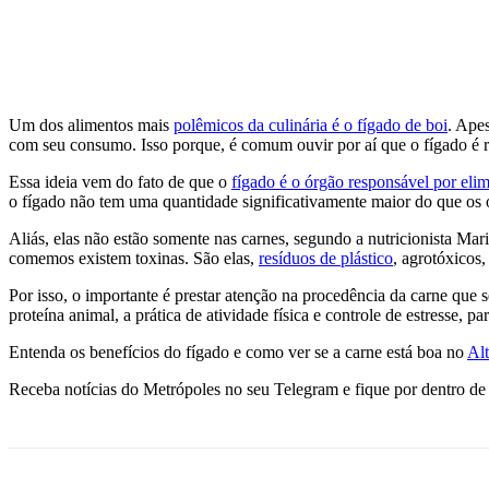
Facebook
Twitter
Pinterest
WhatsApp
Um dos alimentos mais
polêmicos da culinária é o fígado de boi
. Ape
com seu consumo. Isso porque, é comum ouvir por aí que o fígado é ri
Essa ideia vem do fato de que o
fígado é o órgão responsável por elim
o fígado não tem uma quantidade significativamente maior do que os o
Aliás, elas não estão somente nas carnes, segundo a nutricionista Ma
comemos existem toxinas. São elas,
resíduos de plástico
, agrotóxicos
Por isso, o importante é prestar atenção na procedência da carne qu
proteína animal, a prática de atividade física e controle de estresse, 
Entenda os benefícios do fígado e como ver se a carne está boa no
Alt
Receba notícias do Metrópoles no seu Telegram e fique por dentro de 