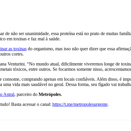
sar de não ser unanimidade, essa proteína está no prato de muitas famíl
co em toxinas e faz mal à saúde.
inar as toxinas
do organismo, mas isso não quer dizer que essa afirmaçã
utros cortes.
riana Venturini. “No mundo atual, dificilmente viveremos longe de tox
, metais tóxicos, entre outros. Se focarmos somente nisso, acrescentamo
e se consome, comprando apenas em locais confiáveis. Além disso, é i
para uma vida mais saudável no geral. Dessa forma, seu fígado vai trabal
o Astral
, parceiro do
Metrópoles
.
tudo! Basta acessar o canal:
https://t.me/metropolesurgente
.