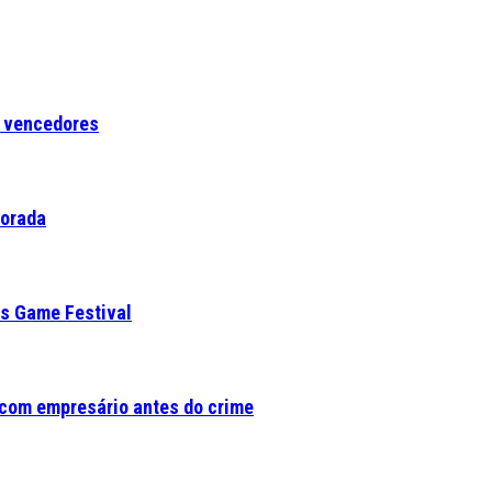
a vencedores
porada
es Game Festival
com empresário antes do crime