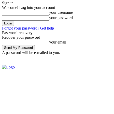
Sign in
Welcome! Log into your account
your username
your password
Forgot your password? Get help
Password recovery
Recover your password
your email
A password will be e-mailed to you.
SIGN IN / JOIN
BRASIL
POL