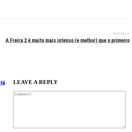
Next article
A Freira 2 é muito mais intenso (e melhor) que o primeiro
LEAVE A REPLY
stá
Co