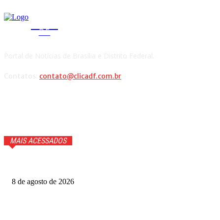
CLICA
DF
Portal de Notícias de Brasília e Distrito Federal.
Contatos:
contato@clicadf.com.br
MAIS ACESSADOS
Cauã Reymond coloca repórter em saia justa ao vivo
8 de agosto de 2026
Produtoras cobram GDF por recursos para o Festival de
Brasília