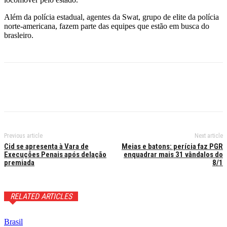
Além da polícia estadual, agentes da Swat, grupo de elite da polícia
norte-americana, fazem parte das equipes que estão em busca do
brasleiro.
Previous article
Next article
Cid se apresenta à Vara de
Meias e batons: perícia faz PGR
Execuções Penais após delação
enquadrar mais 31 vândalos do
premiada
8/1
RELATED ARTICLES
Brasil