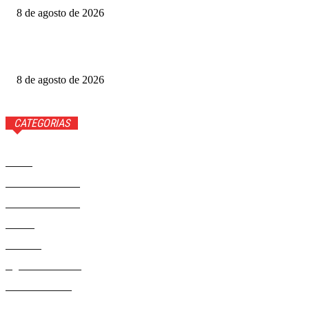
8 de agosto de 2026
Luis Roberto volta à Globo quatro meses após diagnóstico
de câncer
8 de agosto de 2026
CATEGORIAS
Brasil
37593
Distrito Federal
19432
Entretenimento
14294
Saúde
9823
Politica
329
Agenda Cultural
46
Délio Andrade
32
Cultura
13