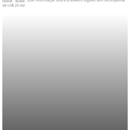
Home
Brasil
EUA: informação sobre brasileiro fugitivo tem recompensa
de US$ 25 mil